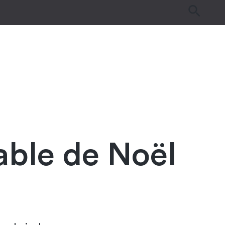
es
Tutos & Astuces
Guides d’achat
able de Noël