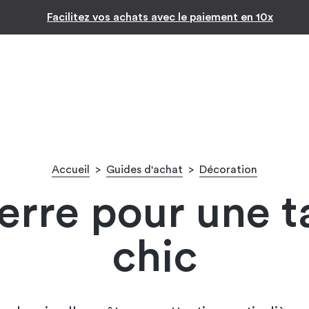
Inspiration par pièc
-10% pour les jeunes diplômés !* 🎉
Accueil
>
Guides d'achat
>
Décoration
verre pour une t
chic