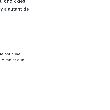
au choix des
 y a autant de
que pour une
e. À moins que