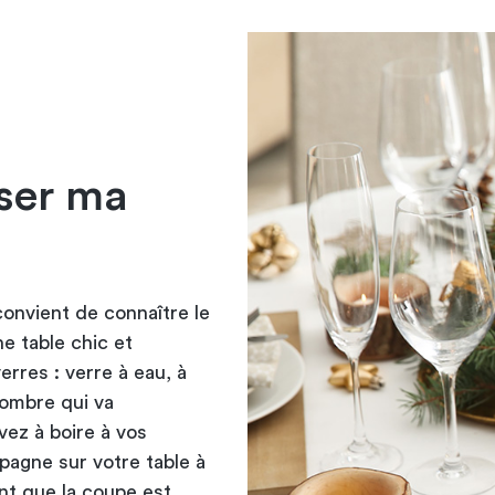
sser ma
l convient de connaître le
ne table chic et
erres : verre à eau, à
nombre qui va
ez à boire à vos
mpagne sur votre
table à
ent que la coupe est