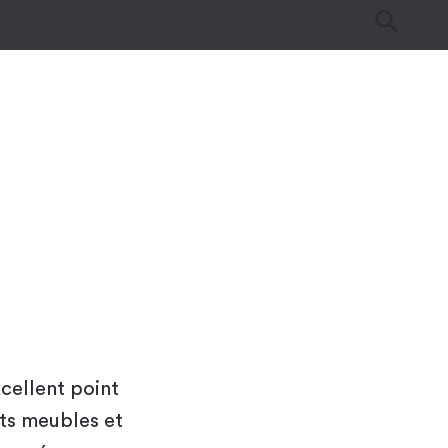
es
Tutos & Astuces
Guides d’achat
cellent point
ents meubles et