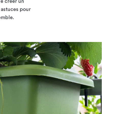
de créer un
s astuces pour
emble.