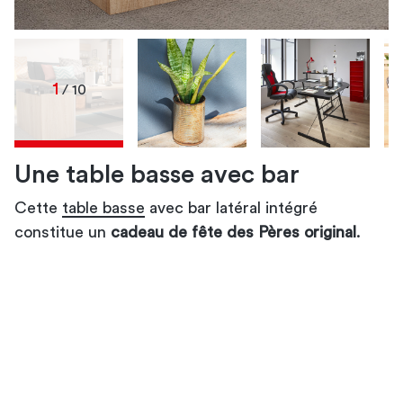
1
/ 10
Une table basse avec bar
Cette
table basse
cadeau de fête des Pères
idée de cadeaux pour la fête des Pères
avec bar latéral intégré
cadeau
constitue un
barbecue électrique
de fête des Pères
cadeau de fête des Pères original
chaise ou un fauteuil de bureau
cadeau de fête des Pères
cadeau de fête des
cadeaux pour la
.
fête des Pères
Pères parfait