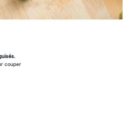
guisés
.
ur couper