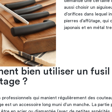
demande une certaine in
aussi choisir un aiguise
d’orifices dans lequel in
pierres d’affûtage, qui
japonais et en métal tr
nt bien utiliser un fusil
ûtage ?
 professionnels qui manient régulièrement des couteau
age est un accessoire long muni d’un manche. La partie 
 être en acier ou diamantée (avec de petites aspérités