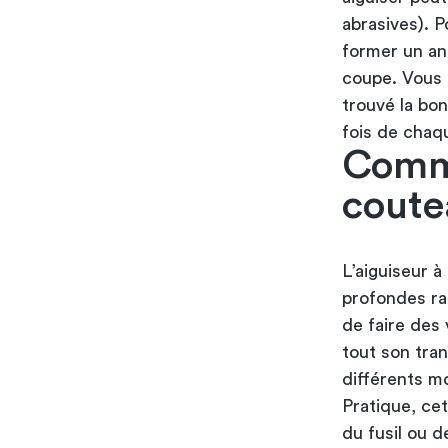
abrasives). P
former un ang
coupe. Vous 
trouvé la bon
fois de chaq
Comme
coute
L’aiguiseur 
profondes rain
de faire des 
tout son tra
différents mo
Pratique, cet
du fusil ou d