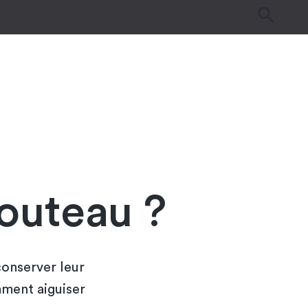
es
Tutos & Astuces
Guides d’achat
uteau​ ?
conserver leur
mment aiguiser