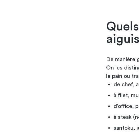
Quels
aigui
De manière g
On les disti
le pain ou tr
de chef, a
à filet, m
d’office, 
à steak (n
santoku, i