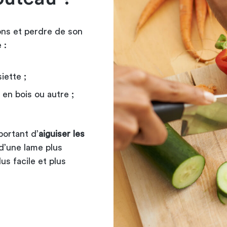
ions et perdre de son
 :
iette ;
en bois ou autre ;
mportant d’
aiguiser les
 d’une lame plus
s facile et plus