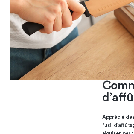
Comme
d’aff
Apprécié des
fusil d’affût
aiguiser peut