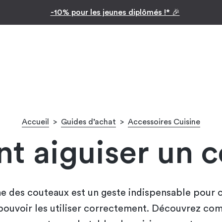
Inspiration par pièc
Facilitez vos achats avec le paiement en 10x
Accueil
>
Guides d’achat
>
Accessoires Cuisine
 aiguiser un co
me des couteaux est un geste indispensable pour 
pouvoir les utiliser correctement. Découvrez co