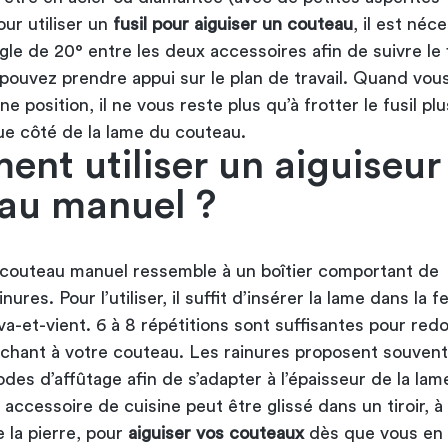
our utiliser un
fusil pour aiguiser un couteau
, il est néc
le de 20° entre les deux accessoires afin de suivre le f
pouvez prendre appui sur le plan de travail. Quand vou
ne position, il ne vous reste plus qu’à frotter le fusil pl
ue côté de la lame du couteau.
nt utiliser un aiguiseur
au manuel ?
à couteau manuel ressemble à un boîtier comportant de
ures. Pour l’utiliser, il suffit d’insérer la lame dans la f
va-et-vient. 6 à 8 répétitions sont suffisantes pour red
nchant à votre couteau. Les rainures proposent souvent
des d’affûtage afin de s’adapter à l’épaisseur de la lam
 accessoire de cuisine peut être glissé dans un tiroir, à 
e la pierre, pour
aiguiser vos couteaux
dès que vous en