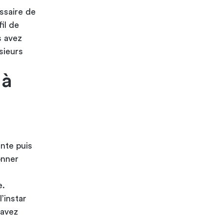
essaire de
il de
s avez
usieurs
 à
ente puis
onner
e.
l’instar
 avez