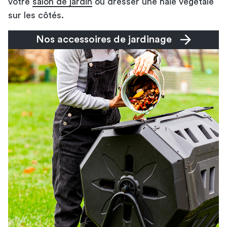
votre
salon de jardin
ou dresser une haie végétale
sur les côtés.
Nos accessoires de jardinage