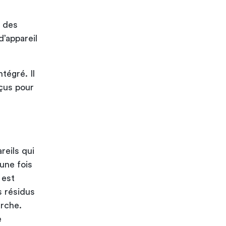
à des
’appareil
tégré. Il
çus pour
reils qui
 une fois
 est
s résidus
arche.
e