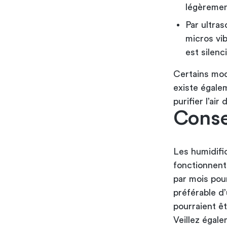
légèremen
Par ultras
micros vi
est silen
Certains modè
existe égal
purifier l’air
Consei
Les humidific
fonctionnent 
par mois pour
préférable d’
pourraient êt
Veillez égal