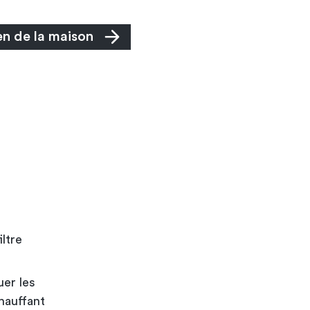
en de la maison
iltre
uer les
hauffant