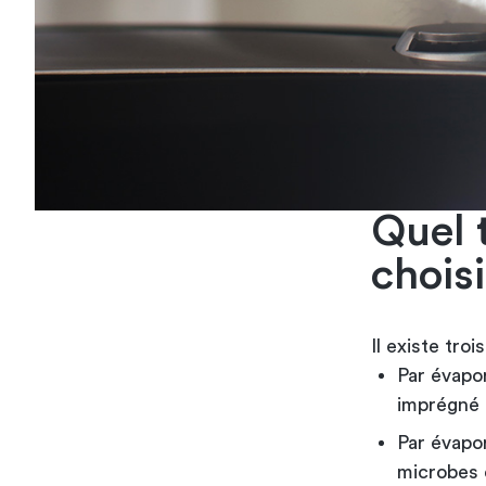
Quel 
choisi
Il existe troi
Par évapor
imprégné d
Par évapor
microbes 