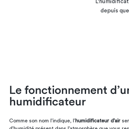
L'humidifica
depuis que
Le fonctionnement d’u
humidificateur
Comme son nom l’indique, l’
humidificateur d’air
ser
d’humidité présent dans l’atmosphère que vous res