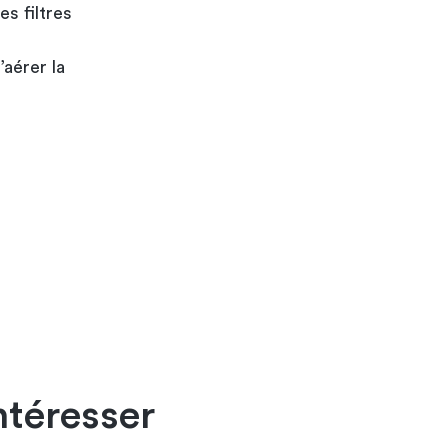
s filtres
’aérer la
ntéresser