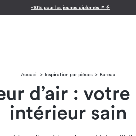
Inspiration par pièc
0% pour les jeunes diplômés !* 🎉
Accueil
>
Inspiration par pièces
>
Bureau
ur d’air : votre 
intérieur sain