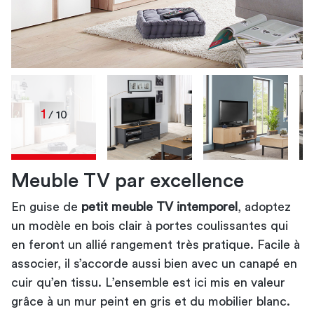
1
/ 10
Meuble TV par excellence
En guise de
petit meuble TV pour le salon
petits meubles TV passe-partout
petit meuble TV
petit meuble TV intemporel
petit meuble TV contemporain
petit meuble TV à
, adoptez
petit
un modèle en bois clair à portes coulissantes qui
roulettes
meuble TV avec rangements
petit meuble
en feront un allié rangement très pratique. Facile à
TV noir
petit
associer, il s’accorde aussi bien avec un
meuble TV en bois
table basse sur pieds
lampadaire en
canapé en
cuir
métal
qu’en tissu. L’ensemble est ici mis en valeur
grâce à un mur peint en gris et du mobilier blanc.