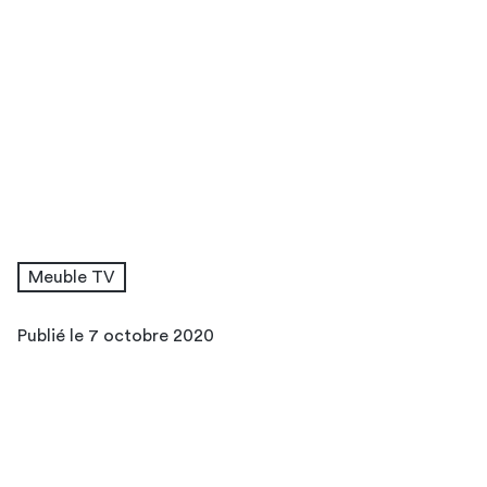
meubles TV
design
Meuble avec TV murale
Meuble TV haut
Meuble TV en palette
Meubles TV modulable
Meuble TV
Meuble TV sur mesure
Publié le 7 octobre 2020
meuble TV
palette
meuble télé en
palette