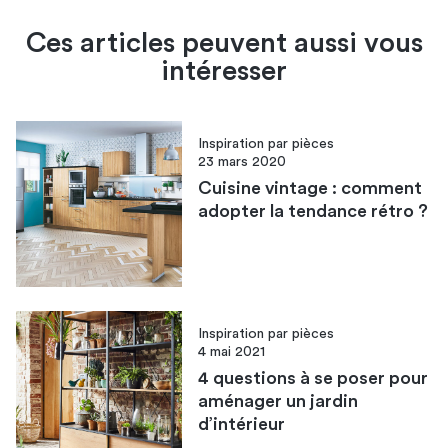
idées de meubles TV
meuble télé en palette
Ces articles peuvent aussi vous
créer un coin télé chaleureux avec un
intéresser
meuble TV en bois
Inspiration par pièces
23 mars 2020
Cuisine vintage : comment
adopter la tendance rétro ?
Inspiration par pièces
4 mai 2021
4 questions à se poser pour
aménager un jardin
d’intérieur