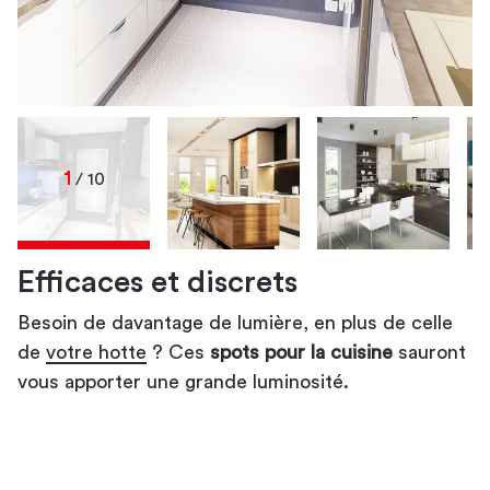
1
/ 10
Efficaces et discrets
Besoin de davantage de lumière, en plus de celle
spots pour la
spots de
spots
spots
de
cuisine
pour la cuisine
dans votre cuisine
spots pour votre cuisine
cuisine
votre hotte
spots de votre cuisine
? Ces
spots pour la cuisine
spots pour votre
sauront
vous apporter une grande luminosité.
votre évier
spots de cuisine
cuisine
spots pour la cuisine