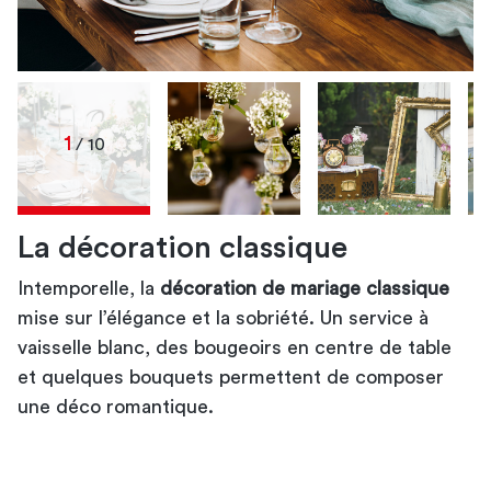
1
/ 10
La décoration classique
Intemporelle, la
décoration de mariage bohème
décoration de mariage
décoration de mariage
décoration de mariage classique
décoration de mariage
mise sur l’élégance et la sobriété. Un
table de réception
vintage
service à
vaisselle blanc
décoration de mariage
, des bougeoirs en centre de table
et quelques bouquets permettent de composer
décoration de
une déco romantique.
mariage champêtre
décoration de mariage
idée de décoration de
mariage