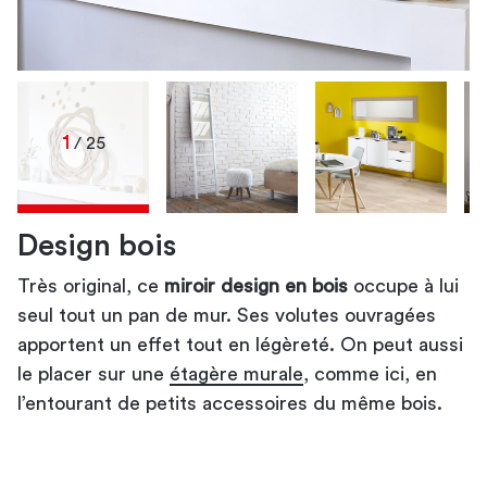
1
/ 25
Design bois
Très original, ce
miroir en pied
miroir
miroir mural design
miroir sans bordure
miroirs rétro
miroir soleil
miroir design en bois
miroir rond en cuivre
miroir
miroir à étagère
miroirs
miroirs
occupe à lui
miroir mural
seul tout un pan de mur. Ses volutes ouvragées
miroir psyché
miroir mural
miroir
grands miroirs
apportent un effet tout en légèreté. On peut aussi
miroirs
petits miroirs rétro
le placer sur une
étagère murale
, comme ici, en
miroir en
miroir
l’entourant de petits accessoires du même bois.
rotin
miroir
porte-manteau pour vos vestes et accessoires