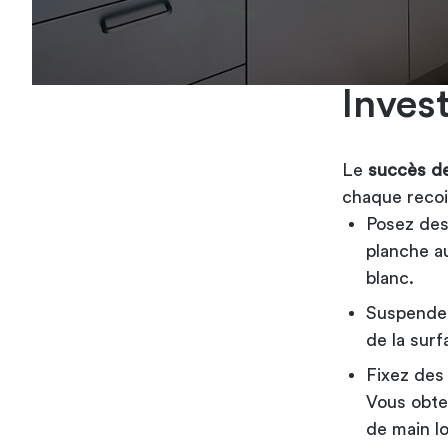
Invest
Le
succès d
chaque recoi
Posez des
planche au
blanc.
Suspendez
de la surf
Fixez des 
Vous obte
de main l