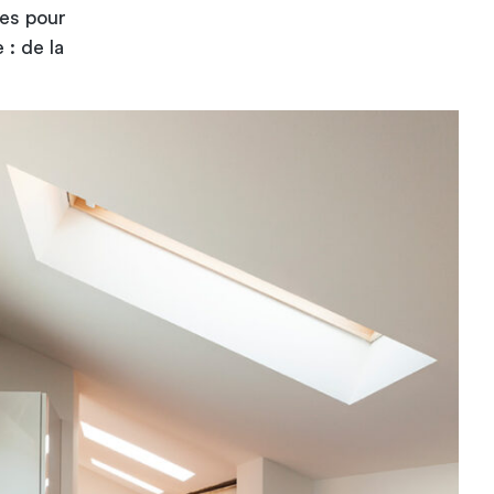
res pour
 : de la