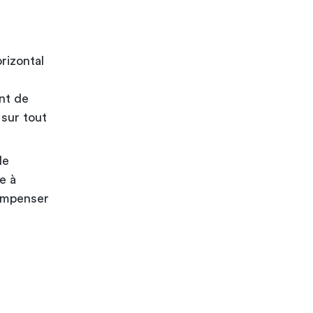
rizontal
ent de
 sur tout
de
e à
compenser