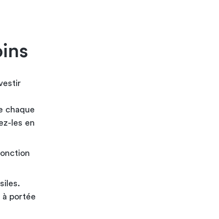
oins
vestir
de chaque
ez-les en
fonction
siles.
 à portée