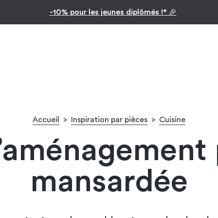
Inspiration par pièc
Facilitez vos achats avec le paiement en 10x
Accueil
>
Inspiration par pièces
>
Cuisine
d’aménagement 
mansardée