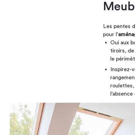
Meubl
Les pentes du
pour l’
aménag
Oui aux bu
tiroirs, d
le périmèt
Inspirez-
rangement 
roulettes
l’absence