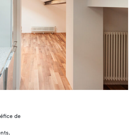
éfice de
ents.