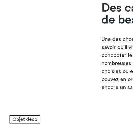
Des c
de be
Une des chos
savoir qu’il 
concocter l
nombreuses f
choisies ou 
pouvez en orn
encore un sa
Objet déco