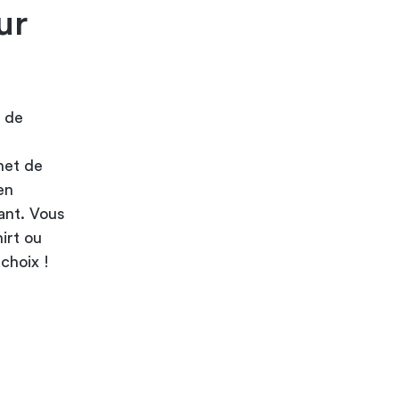
ur
t de
rnet de
en
ant. Vous
irt ou
choix !