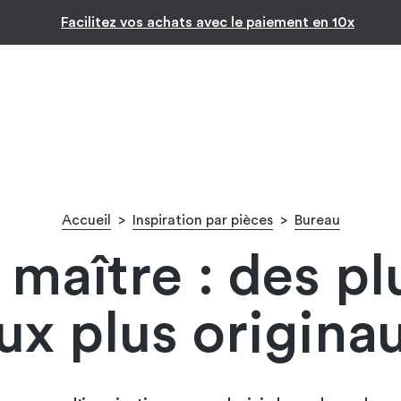
Inspiration par pièc
-
Accueil
>
Inspiration par pièces
>
Bureau
maître : des pl
ux plus origina