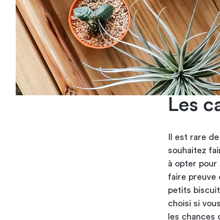
Les c
Il est rare d
souhaitez fa
à opter pour 
faire preuve 
petits biscu
choisi si vo
les chances d