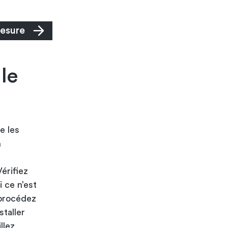
mesure
le
ue les
n
érifiez
i ce n’est
 procédez
staller
llez