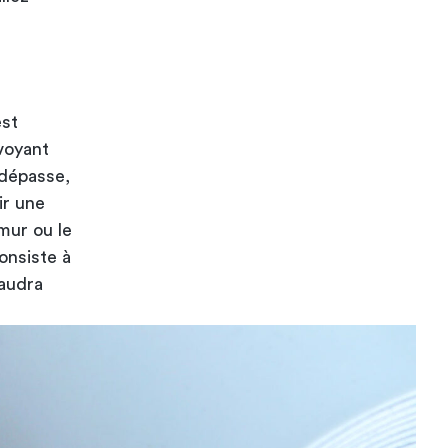
est
évoyant
 dépasse,
ir une
mur ou le
onsiste à
faudra