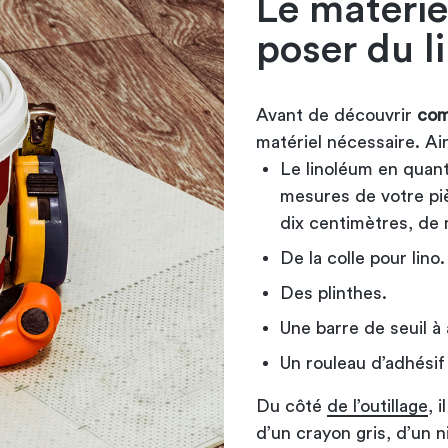
Le matérie
poser du l
Avant de découvrir
com
matériel nécessaire. Ain
Le linoléum en quanti
mesures de votre pièc
dix centimètres, de 
De la colle pour lino
Des plinthes.
Une barre de seuil à
Un rouleau d’adhési
Du côté
de l’outillage
, 
d’un crayon gris, d’un n