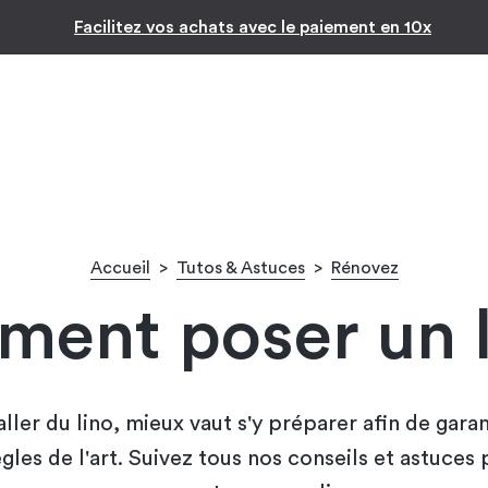
Inspiration par pièc
-10% pour les jeunes diplômés !* 🎉
Accueil
>
Tutos & Astuces
>
Rénovez
ent poser un l
aller du lino, mieux vaut s'y préparer afin de gara
ègles de l'art. Suivez tous nos conseils et astuces 