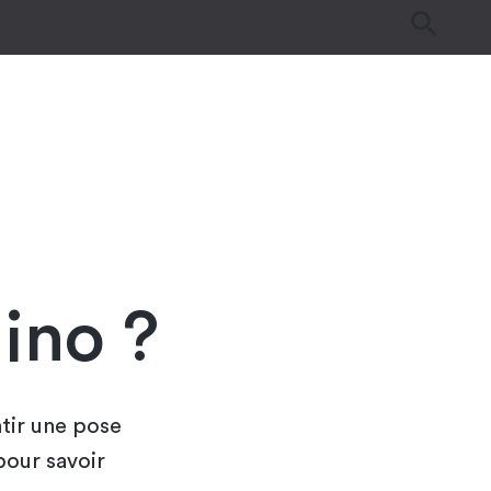
es
Tutos & Astuces
Guides d’achat
ino ?
ntir une pose
pour savoir