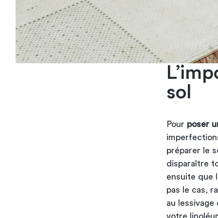
L’imp
sol
Pour
poser un
imperfections
préparer le 
disparaître t
ensuite que l
pas le cas, r
au lessivage 
votre linoléum