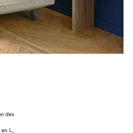
on des
 en L,