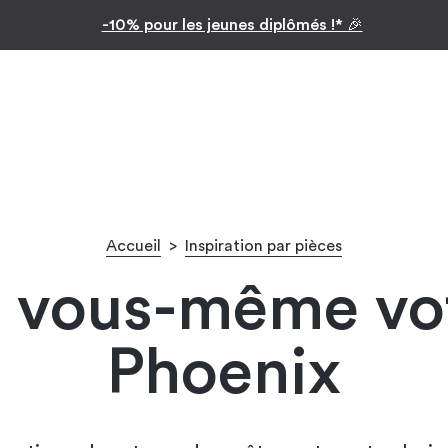
Inspiration par pièc
Facilitez vos achats avec le paiement en 10x
Accueil
>
Inspiration par pièces
 vous-même vot
Phoenix