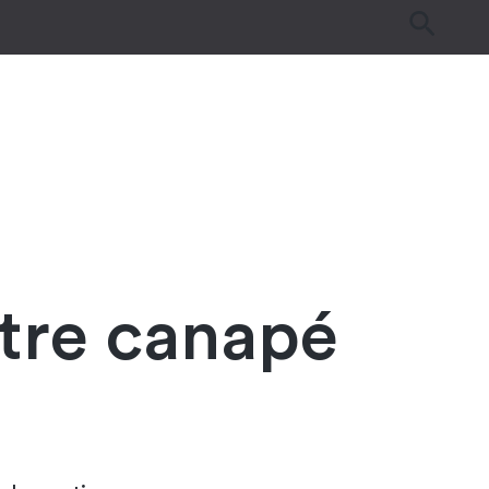
es
Tutos & Astuces
Guides d’achat
re canapé