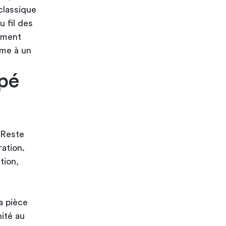
classique
u fil des
lement
rme à un
pé
 Reste
ration.
tion,
a pièce
nité au