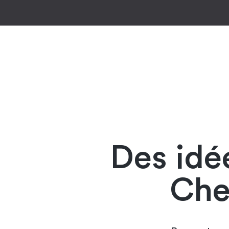
Des idé
Che