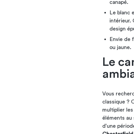
canapé.
Le blanc 
intérieur.
design ép
Envie de f
ou jaune.
Le ca
ambia
Vous recher
classique ? O
multiplier l
éléments au 
d’une périod