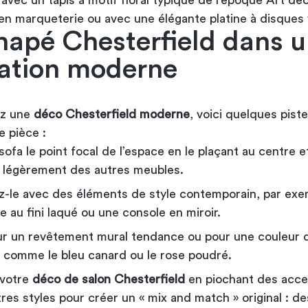
avec un tapis à motif floral typique de l’époque Art dé
en marqueterie ou avec une élégante platine à disques 
napé Chesterfield dans 
ration moderne
ez une
déco Chesterfield moderne
, voici quelques pist
e pièce :
sofa le point focal de l’espace en le plaçant au centre e
nt légèrement des autres meubles.
-le avec des éléments de style contemporain, par exe
e au fini laqué ou une console en miroir.
r un revêtement mural tendance ou pour une couleur da
 comme le bleu canard ou le rose poudré.
 votre
déco de salon Chesterfield
en piochant des acce
res styles pour créer un « mix and match » original : de