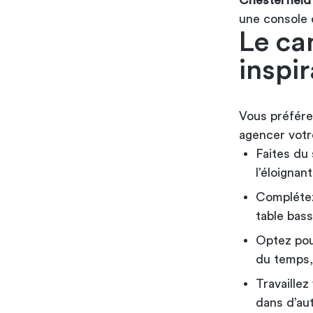
Chesterfield
une console 
Le ca
inspi
Vous préfér
agencer votr
Faites du 
l’éloigna
Complétez
table bass
Optez pou
du temps,
Travaillez
dans d’aut