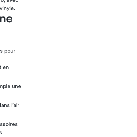
co, avec
vinyle.
une
es pour
t en
mple une
ns l’air
ssoires
s