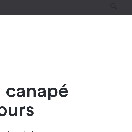
es
Tutos & Astuces
Guides d’achat
n canapé
ours