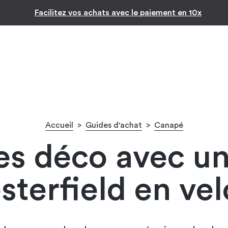
Inspiration par pièc
-10% pour les jeunes diplômés !* 🎉
Accueil
>
Guides d'achat
>
Canapé
es déco avec u
sterfield en vel