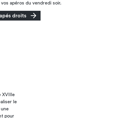
vos apéros du vendredi soir.
apés droits
 XVIIIe
aliser le
 une
nt pour