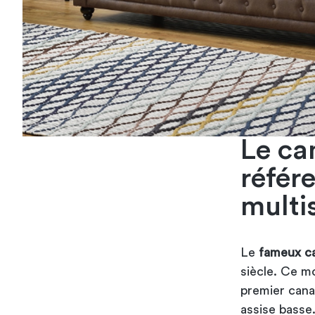
Le ca
référ
multi
Le
fameux ca
siècle. Ce mo
premier cana
assise basse