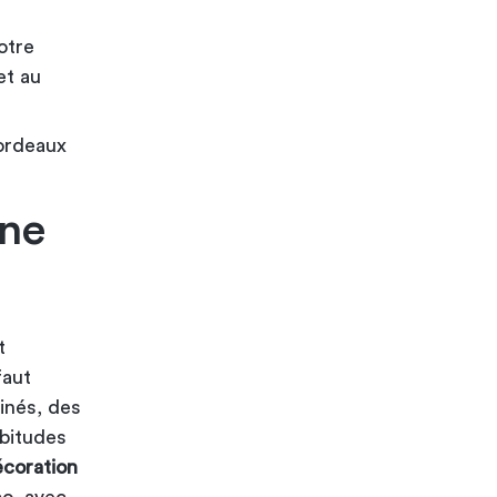
otre
et au
bordeaux
une
t
faut
inés, des
abitudes
coration