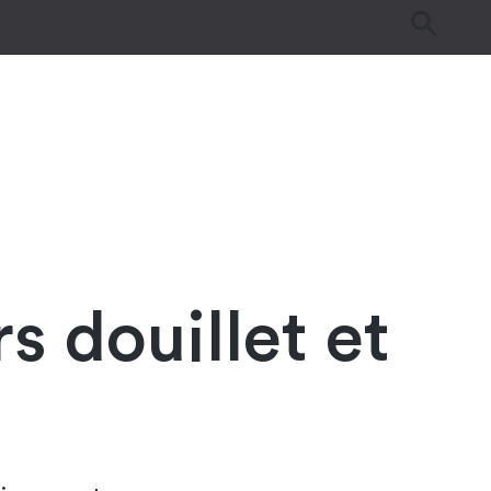
es
Tutos & Astuces
Guides d’achat
s douillet et