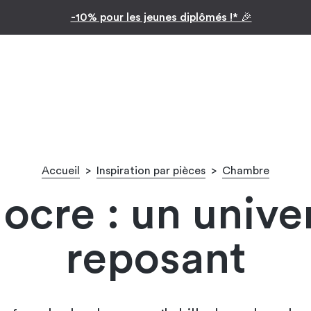
Inspiration par pièc
Facilitez vos achats avec le paiement en 10x
Accueil
>
Inspiration par pièces
>
Chambre
cre : un univer
reposant