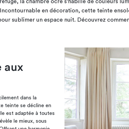
refuge, la chambre ocre s'habille de couleurs lu
Incontournable en décoration, cette teinte ensole
 pour sublimer un espace nuit. Découvrez comment
e aux
cilement dans la
te teinte se décline en
lle est adaptée à toutes
révèle le mieux, sous
. Offrant une harmonie