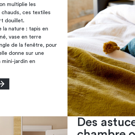
on multiplie les
 chauds, ces textiles
t douillet.
 la nature : tapis en
nné, vase en terre
angle de la fenêtre, pour
 elle donne sur une
mini-jardin en
Des astuc
chambre o