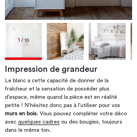
1
/ 10
Impression de grandeur
Le blanc a cette capacité de donner de la
mur en bois
murs en bois blancs
murs de bois blancs
fraîcheur et la sensation de posséder plus
mur de bois peint
mur en bois
vernir votre mur en bois
d’espace, même quand la pièce est en réalité
mur de bois
petite ! N’hésitez donc pas à l’utiliser pour vos
mur en bois à l’aspect rustique
garnir
murs en bois
votre mur en bois
. Vous pouvez compléter votre déco
plusieurs miroirs
avec
quelques cadres
ou des bougies, toujours
dans le même ton.