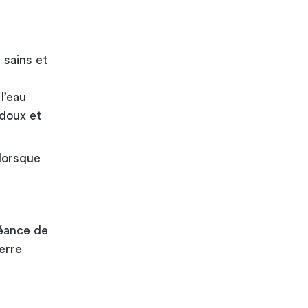
 sains et
l’eau
 doux et
 lorsque
séance de
erre