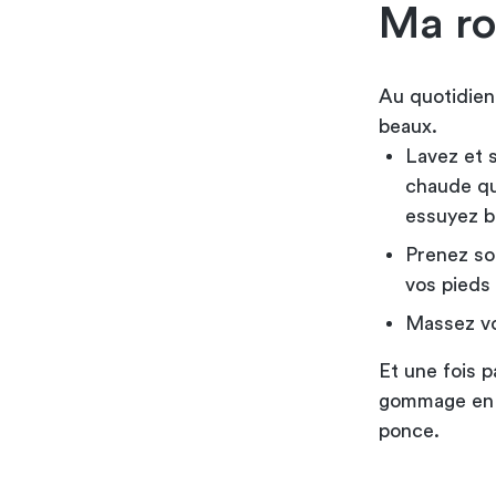
Ma ro
Au quotidien,
beaux.
Lavez et 
chaude qui
essuyez bi
Prenez so
vos pieds 
Massez vos
Et une fois 
gommage en é
ponce.