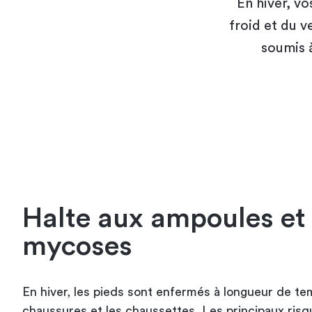
En hiver, vo
froid et du v
soumis à
Halte aux ampoules et
mycoses
En hiver, les pieds sont enfermés à longueur de te
chaussures et les chaussettes. Les principaux risqu