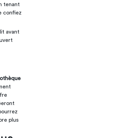
n tenant
e confiez
it avant
ouvert
liothèque
ment
fre
eront
pourrez
re plus