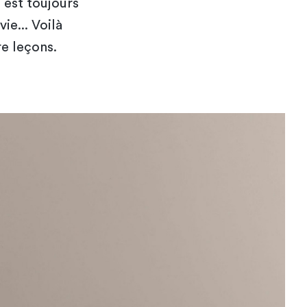
 est toujours
vie... Voilà
e leçons.