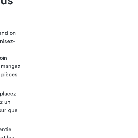
ous
and on
anisez-
oin
us mangez
x pièces
 placez
ez un
our que
entiel
et les