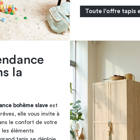
Toute l'offre tapis 
endance
s la
ance bohème slave
est
êves, elle vous invite à
ns le confort de votre
e les éléments
grand tapis se déploie