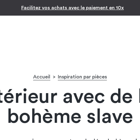
Inspiration par pièc
-10% pour les jeunes diplômés !* 🎉
Accueil
>
Inspiration par pièces
térieur avec de 
bohème slave​