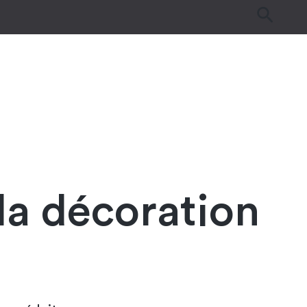
es
Tutos & Astuces
Guides d’achat
la décoration