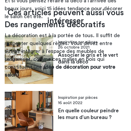
Et si vous pensez refaire la déco à l’arrivée des
beaux jours, voici
15 idées tendance pour décorer
Ces articles peuvent aussi vous
le salon cet été
.
intéresser
Des rangements décoratifs
La décoration est à la portée de tous. Il suffit de
Inspiration par pièces
respecter quelques règles. Vous devez entre
26 octobre 2021
autres intégrer à l’espace des
meubles de
Associer le gris et le vert
rangement
, comme ces malles en bois qui
dans la déco
constituent une
idée de décoration pour votre
salon
.
Inspiration par pièces
16 août 2022
En quelle couleur peindre
les murs d’un bureau ?