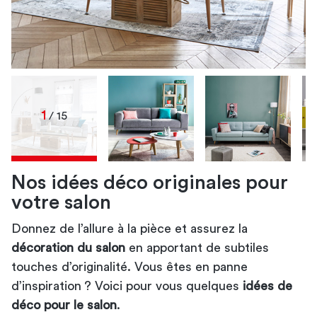
1
/ 15
Nos idées déco originales pour
votre salon
idée pour la décoration de votre
idée de décoration colorée
salon
pour votre salon
idée de décoration pour réveiller
idées de décoration pour votre
idée de décoration pour
Donnez de l’allure à la pièce et assurez la
votre salon
votre salon
salon
coussins
décoration du salon
en apportant de subtiles
colorés
idée de
touches d’originalité. Vous êtes en panne
décoration pour votre salon
d’inspiration ? Voici pour vous quelques
idées de
idée de décoration pour le
idée de décoration pour
déco pour le salon
.