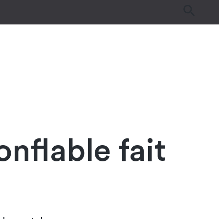
es
Tutos & Astuces
Guides d’achat
onflable fait