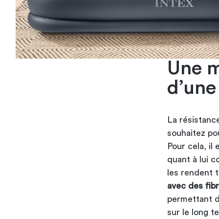
Une m
d’une
La résistance
souhaitez pou
Pour cela, il
quant à lui c
les rendent t
avec des fib
permettant d
sur le long t