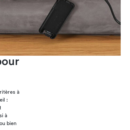
pour
ritères à
il :
t
si à
 ou bien