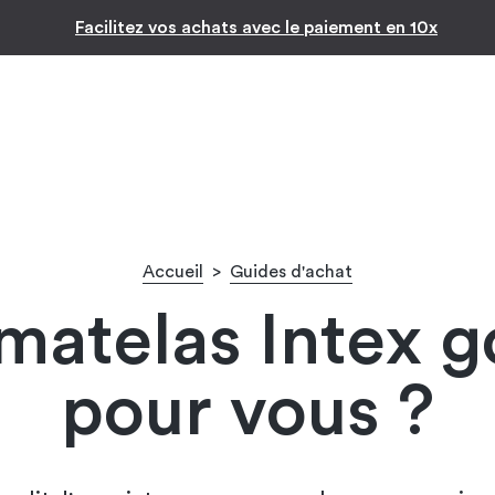
Inspiration par pièc
Facilitez vos achats avec le paiement en 10x
Accueil
>
Guides d'achat
matelas Intex g
pour vous ?