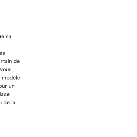
ue sa
des
rtain de
-vous
n modèle
our un
lace
u de la