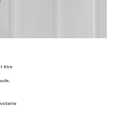
t être
aude,
ivotante