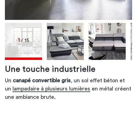
1
/ 15
Une touche industrielle
Un
canapé convertible gris
canapé convertible gris
canapé convertible gris
canapé convertible gris
canapé convertible gris relax
canapé convertible gris
canapé convertible gris en cuir
canapé convertible gris
, un sol effet béton et
canapé
canapé
un
canapé convertible gris et noir
canapé convertible gris clair
convertible bleu-gris
convertible gris
lampadaire à plusieurs lumières
canapé convertible gris
canapé convertible gris
canapé convertible
en métal créent
coussins déco
une ambiance brute.
gris