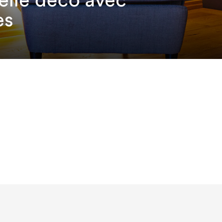
elle déco avec
es