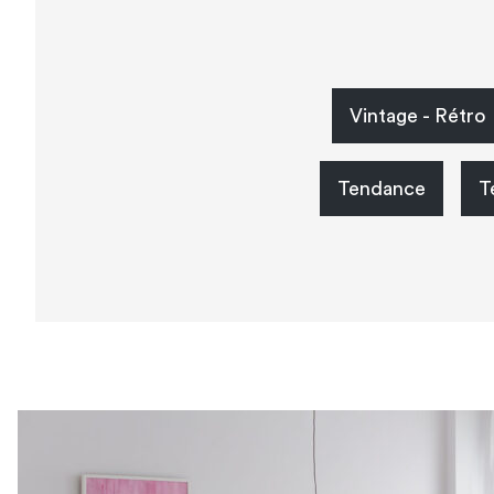
Vintage - Rétro
Tendance
T