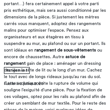
les chemises pour
portant…) fera certainement appel à votre parti
hommes
pris esthétique, mais sera aussi conditionné par les
dimensions de la pièce. Si justement les mètres
carrés vous manquent, adoptez des rangements
malins pour optimiser l’espace. Pensez aux
organisateurs et aux étagères en tissu à
suspendre au mur, au plafond ou sur un portant. Ils
sont idéaux en
rangement de sous-vêtements
ou
encore de chaussettes. Autre
astuce de
rangement
gain de place : aménager un dressing
derrière la tête de lit ou le long d’un mur. Cachez
Rangement
le tout avec de longs rideaux jusqu’au ras du sol.
Cette technique évite la rupture de volume qui
Publié le 2 juillet 2020
souligne l’exiguïté d’une pièce. Pour la fixation de
ces voilages, optez pour les rails au plafond afin de
créer un semblant de mur textile. Pour le reste des
pièces de la maison, voici quelques idées de