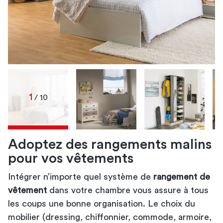
1
/ 10
Adoptez des rangements malins
pour vos vêtements
rangement de vos vêtements
rangement de vos
rangement
commode
en bois
rangement des vêtements
vêtements
des vêtements
boîtes de rangement où glisser vos vêtements
rangement de vos vêtements
rangement des vêtements de
rangement de
Intégrer n’importe quel système de
rangement de
vos enfants
d’extérieur
vos vêtements
vêtement
dans votre chambre vous assure à tous
les coups une bonne organisation. Le choix du
mobilier (dressing, chiffonnier, commode, armoire,