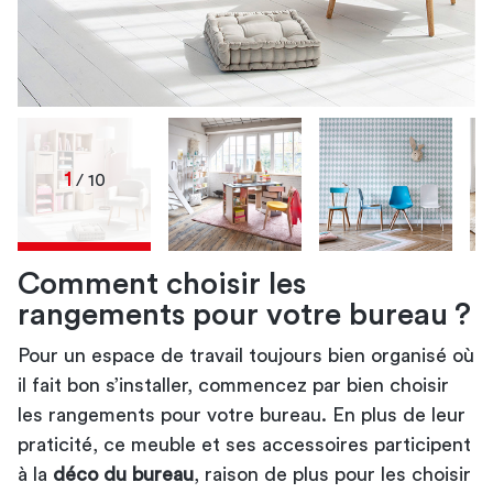
1
/ 10
Comment choisir les
rangements pour votre bureau ?
aménagement d’un bureau
aménagement d’un bureau
aménagement d’un bureau
aménagement
de votre bureau
contemporain
aménagement d’un bureau
aménagement d’un bureau rétro
aménagement de votre bureau
Pour un espace de travail toujours bien organisé où
aménagement d’un bureau lumineux
aménagement de votre
il fait bon s’installer, commencez par bien
choisir
bureau
les rangements pour votre bureau
. En plus de leur
praticité, ce meuble et ses accessoires participent
chaise de bureau
à la
déco du bureau
, raison de plus pour les choisir