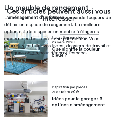
Un meuble de rangement
Ces articles peuvent aussi vous
intéresser
L’
aménagement d’un bureau
demande toujours de
définir un espace de rangement. La meilleure
option est de disposer un
meuble à étagères
Inspiration par pièces
moderne en bois contre un pan de mur. Vous
23 mars 2020
pourrez y installer vos livres, dossiers de travail et
Que signifie la couleur
quelques objets pour décorer l’espace.
bleue ?
Inspiration par pièces
21 octobre 2019
Idées pour le garage : 3
options d’aménagement