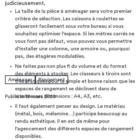
judicieusement.
La taille de la pièce à aménager sera votre premier
critère de sélection. Les caissons à roulettes se
glisseront facilement sous votre bureau si vous
souhaitez optimiser l’espace. Si les mètres carrés ne
vous font pas défaut, vous pouvez vous permettre
d’installer une colonne, une armoire ou, pourquoi
pas, des étagères modulables.
Ne faites pas non plus fi du volume et du format
des éléments à stocker. Les classeurs à tiroirs sont
Aménager
Rangement
très pratiques pour la simple et bonne raison que les
espaces de rangement se déclinent dans de
nombreuses dimensions : A4, A3, etc.
Publié le 19 mars 2020
Il faut également penser au design. Le matériau
(métal, bois, mélamine…) participe beaucoup au
rendu esthétique. Il en est de même pour
l’agencement des différents espaces de rangement
disponibles.