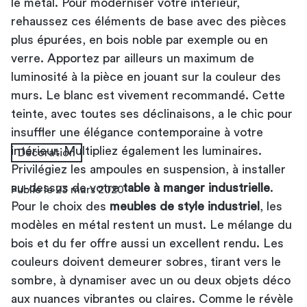
le métal. Pour moderniser votre intérieur,
rehaussez ces éléments de base avec des pièces
plus épurées, en bois noble par exemple ou en
verre. Apportez par ailleurs un maximum de
luminosité à la pièce en jouant sur la couleur des
murs. Le blanc est vivement recommandé. Cette
teinte, avec toutes ses déclinaisons, a le chic pour
insuffler une élégance contemporaine à votre
intérieur. Multipliez également les luminaires.
Décoration
Privilégiez les ampoules en suspension, à installer
au-dessus de votre
table à manger industrielle
.
Publié le 23 mars 2020
Pour le choix des
meubles de style industriel
, les
modèles en métal restent un must. Le mélange du
bois et du fer offre aussi un excellent rendu. Les
couleurs doivent demeurer sobres, tirant vers le
sombre, à dynamiser avec un ou deux objets déco
aux nuances vibrantes ou claires. Comme le révèle