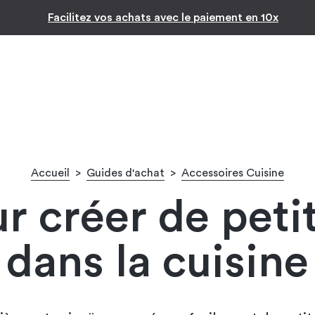
Inspiration par pièc
ats avec le paiement en 10x
Accueil
>
Guides d'achat
>
Accessoires Cuisine
ur créer de pet
dans la cuisine