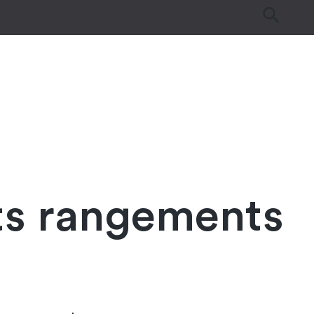
es
Tutos & Astuces
Guides d’achat
its rangements