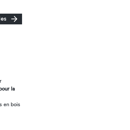
les
r
our la
s en bois