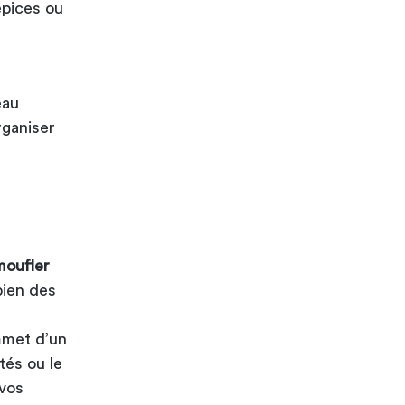
épices ou
eau
rganiser
moufler
bien des
mmet d’un
tés ou le
 vos