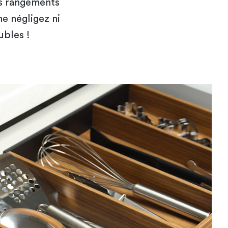
ts rangements
ne négligez ni
ubles !