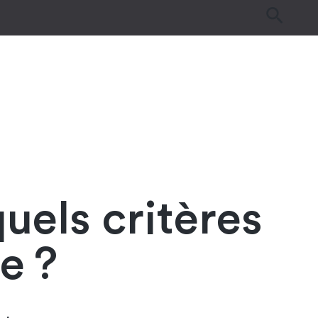
es
Tutos & Astuces
Guides d’achat
uels critères
e ?