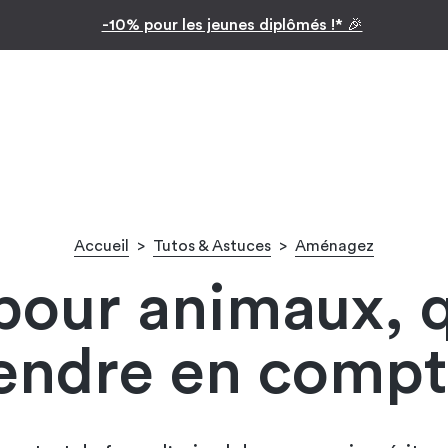
Inspiration par pièc
Facilitez vos achats avec le paiement en 10x
Accueil
>
Tutos & Astuces
>
Aménagez
our animaux, q
endre en compt