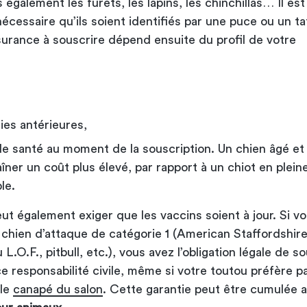
s également les furets, les lapins, les chinchillas… Il est
écessaire qu’ils soient identifiés par une puce ou un t
surance à souscrire dépend ensuite du profil de votre
ies antérieures,
de santé au moment de la souscription. Un chien âgé e
îner un coût plus élevé, par rapport à un chiot en plein
le.
ut également exiger que les vaccins soient à jour. Si v
chien d’attaque de catégorie 1 (American Staffordshire
 L.O.F., pitbull, etc.), vous avez l’obligation légale de s
e responsabilité civile, même si votre toutou préfère p
 le
canapé du salon
. Cette garantie peut être cumulée 