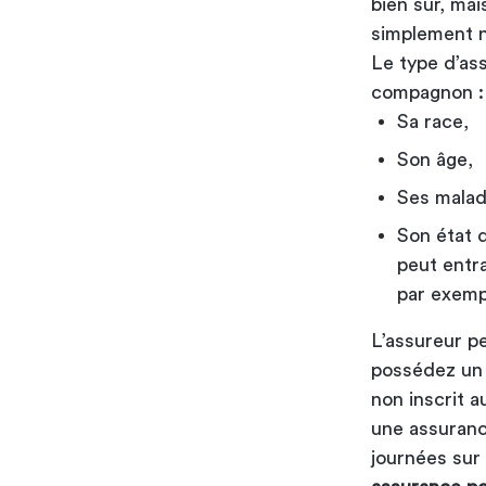
bien sûr, mai
simplement n
Le type d’as
compagnon :
Sa race,
Son âge,
Ses malad
Son état 
peut entra
par exemp
L’assureur pe
possédez un 
non inscrit au
une assuranc
journées sur