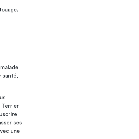
atouage.
t malade
e santé,
ous
 Terrier
ouscrire
asser ses
avec une