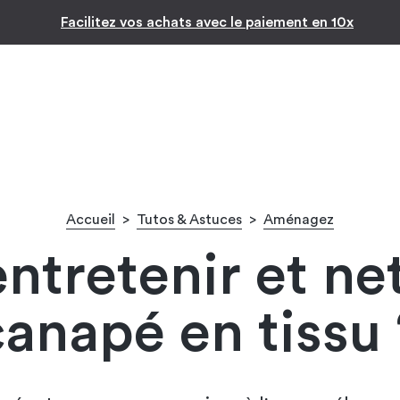
Inspiration par pièc
Facilitez vos achats avec le paiement en 10x
Accueil
>
Tutos & Astuces
>
Aménagez
tretenir et net
canapé en tissu 