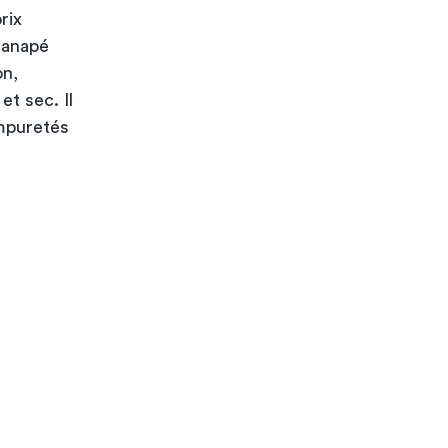
rix
canapé
on,
et sec. Il
impuretés