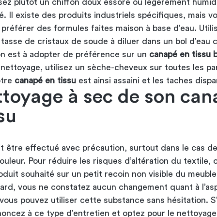
lisez plutôt un chiffon doux essoré ou légèrement humidi
. Il existe des produits industriels spécifiques, mais v
préférer des formules faites maison à base d’eau. Utili
tasse de cristaux de soude à diluer dans un bol d’eau 
on est à adopter de préférence sur un
canapé en tissu 
 nettoyage, utilisez un sèche-cheveux sur toutes les pa
otre
canapé en tissu
est ainsi assaini et les taches dispa
ttoyage à sec de son can
su
it être effectué avec précaution, surtout dans le cas d
ouleur. Pour réduire les risques d’altération du textile, 
oduit souhaité sur un petit recoin non visible du meuble
tard, vous ne constatez aucun changement quant à l’as
ous pouvez utiliser cette substance sans hésitation. S’
noncez à ce type d’entretien et optez pour le nettoyage