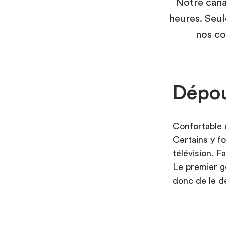
Notre cana
heures. Seul
nos co
Dépou
Confortable e
Certains y f
télévision. Fa
Le premier g
donc de le d