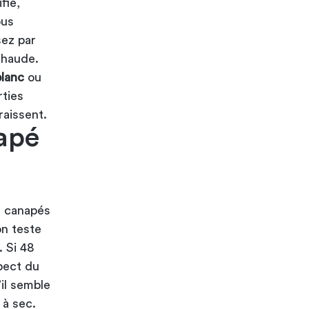
fié,
ous
sez par
chaude.
blanc
ou
rties
raissent.
apé
e canapés
on teste
. Si 48
pect du
il semble
 à sec.