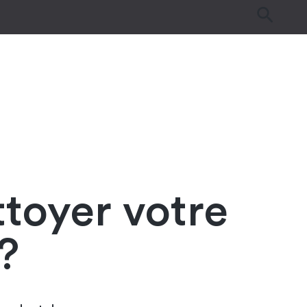
es
Tutos & Astuces
Guides d’achat
toyer votre
?