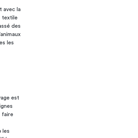
t avec la
 textile
assé des
d’animaux
es les
yage est
ignes
 faire
p les