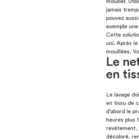
mouiller. Uti
jamais trempé
pouvez aussi 
exemple une 
Cette soluti
uni. Après le
mouillées. V
Le ne
en tis
Le lavage do
en tissu de c
d’abord le pr
heures plus 
revêtement, v
décoloré, re