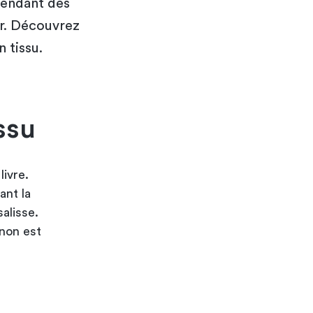
pendant des
er. Découvrez
 tissu.
ssu
livre.
ant la
salisse.
non est