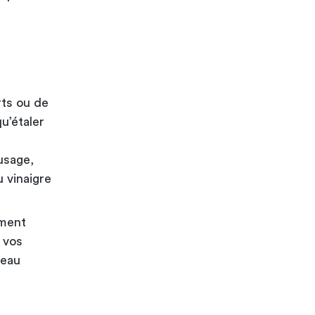
rts ou de
u’étaler
’usage,
 vinaigre
ement
 vos
’eau