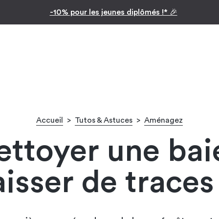
Inspiration par pièc
-10% pour les jeunes diplômés !* 🎉
Accueil
>
Tutos & Astuces
>
Aménagez
toyer une baie
aisser de traces