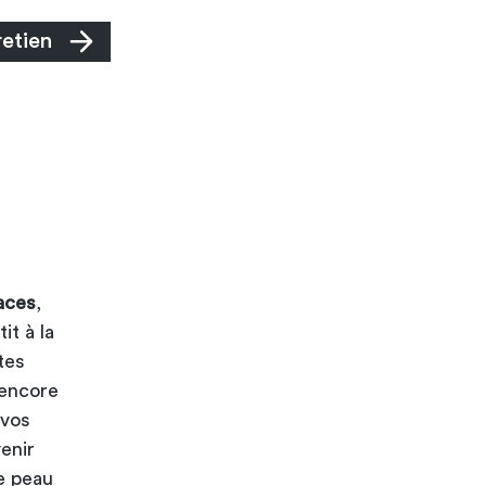
retien
races
,
it à la
tes
 encore
 vos
enir
ne peau