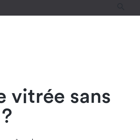
es
Tutos & Astuces
Guides d’achat
 vitrée sans
 ?