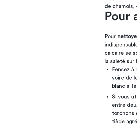
de chamois, o
Pour a
Pour
nettoye
indispensable
calcaire se s
la saleté sur 
Pensez à r
voire de l
blanc si l
Si vous u
entre deux
torchons e
tiède agr