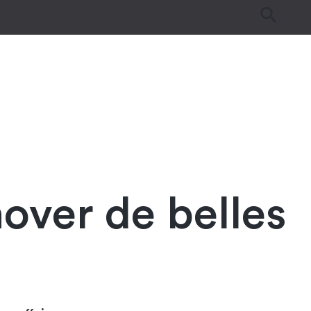
es
Tutos & Astuces
Guides d’achat
🎉
over de belles