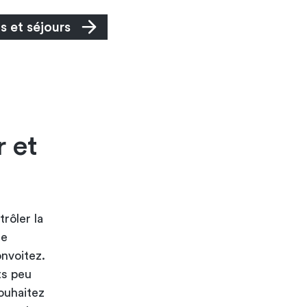
s et séjours
 et
rôler la
ne
nvoitez.
ts peu
ouhaitez