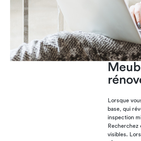
Meubl
rénov
Lorsque vous
base, qui ré
inspection m
Recherchez e
visibles. Lo