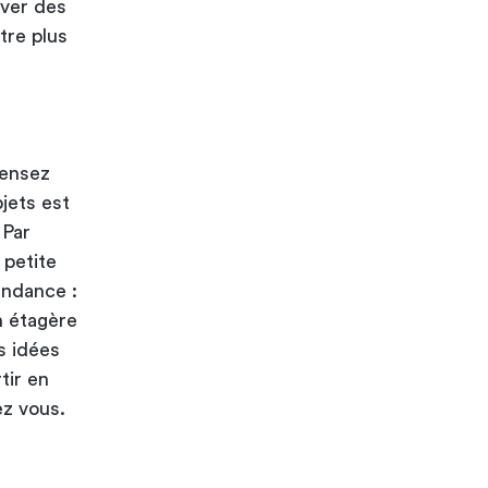
uver des
tre plus
pensez
jets est
 Par
 petite
endance :
n étagère
s idées
tir en
ez vous.