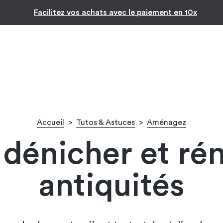
Inspiration par pièc
-10% pour les jeunes diplômés !* 
Accueil
>
Tutos & Astuces
>
Aménagez
 dénicher et rén
antiquités