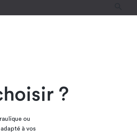
es
Tutos & Astuces
Guides d’achat
hoisir ?
raulique ou
 adapté à vos