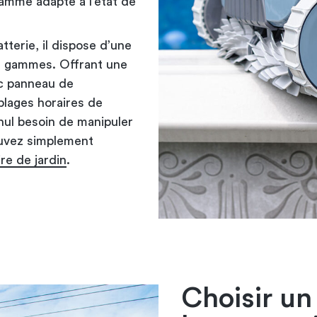
ramme adapté à l’état de
tterie, il dispose d’une
es gammes. Offrant une
c panneau de
lages horaires de
 nul besoin de manipuler
ouvez simplement
re de jardin
.
Choisir un