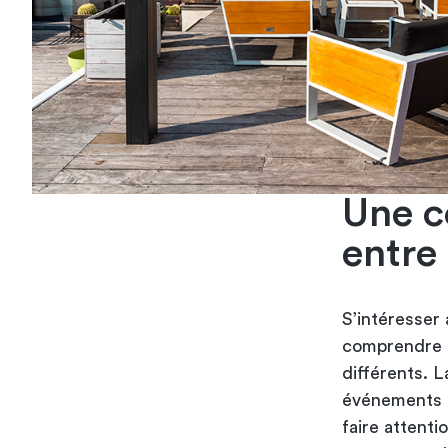
Une c
entre
S’intéresser
comprendre 
différents. 
événements p
faire attenti