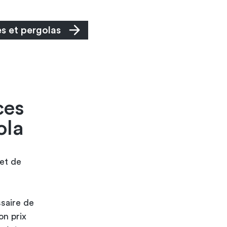
s et pergolas
ces
ola
et de
saire de
on prix