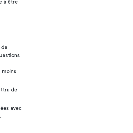
e à être
 de
questions
t moins
ettra de
sées avec
.