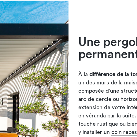
Une pergol
permanen
À la
différence de la ton
un des murs de la maison
composée d’une struct
arc de cercle ou horizo
extension de votre int
en véranda par la suite
touche rustique ou bie
y installer un
coin repas