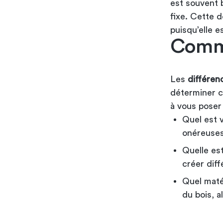
est souvent b
fixe. Cette 
puisqu’elle e
Comme
Les
différen
déterminer c
à vous poser 
Quel est 
onéreuses
Quelle es
créer dif
Quel maté
du bois, a