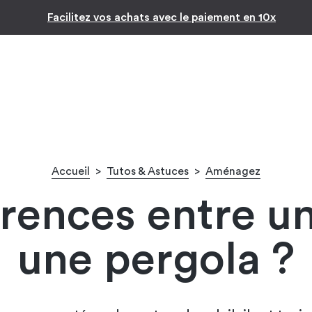
Inspiration par pièc
Facilitez vos achats avec le paiement en 10x
Accueil
>
Tutos & Astuces
>
Aménagez
érences entre un
une pergola ?