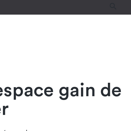
es
Tutos & Astuces
Guides d’achat
espace gain de
r