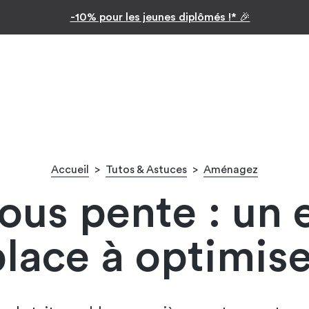
Inspiration par pièc
Facilitez vos achats avec le paiement en 10x
Accueil
>
Tutos & Astuces
>
Aménagez
us pente : un 
place à optimise