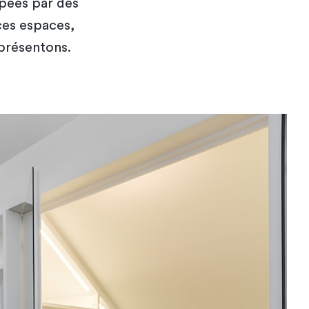
upées par des
ces espaces,
présentons.