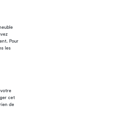
meuble
uvez
ent. Pour
ns les
s
 votre
ager cet
rien de