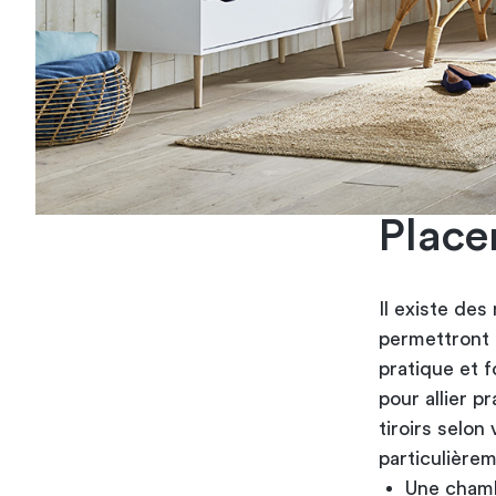
Place
Il existe des
permettront 
pratique et 
pour allier p
tiroirs selo
particulièrem
Une chamb