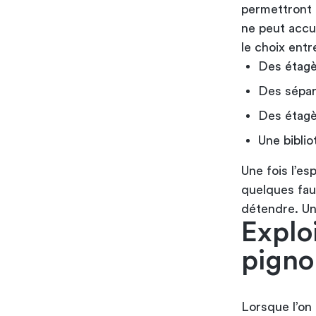
permettront d
ne peut accu
le choix entre
Des étagè
Des sépar
Des étagè
Une bibli
Une fois l’es
quelques faut
détendre. Une
Explo
pigno
Lorsque l’on 