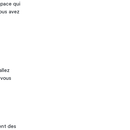
space qui
ous avez
allez
 vous
ent des