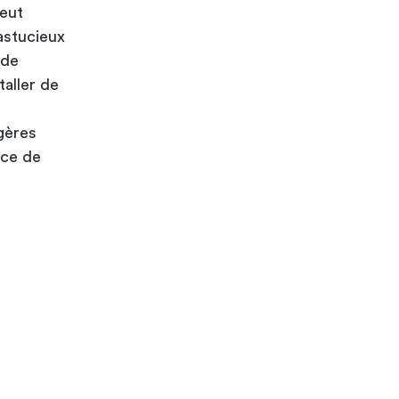
peut
 astucieux
 de
taller de
gères
ace de