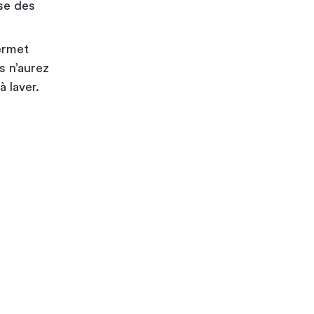
sse des
ermet
s n’aurez
 laver.