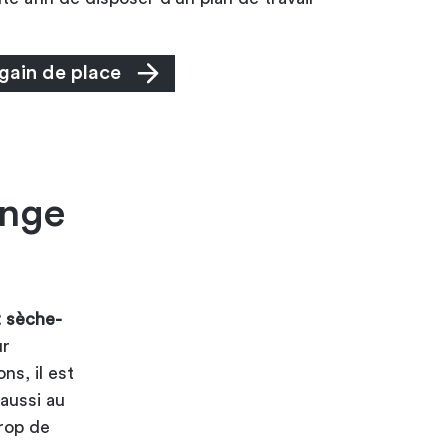
 gain de place
inge
t sèche-
ur
ns, il est
 aussi au
trop de