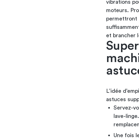
vibrations p
moteurs. Pro
permettront 
suffisamment
et brancher l
Super
machi
astuc
L’idée d’empi
astuces supp
Servez-vou
lave-linge
remplacem
Une fois l