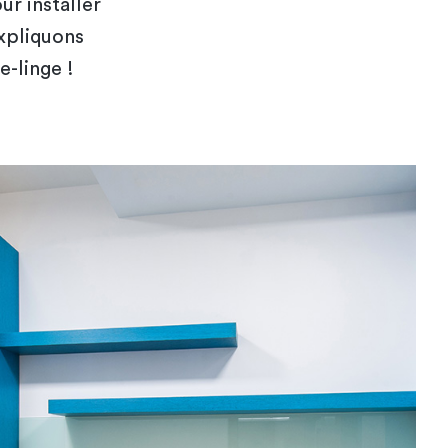
ur installer
expliquons
-linge !