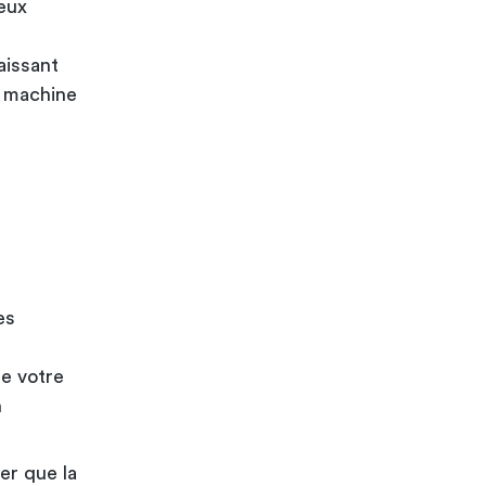
eux
aissant
a machine
es
de votre
n
er que la