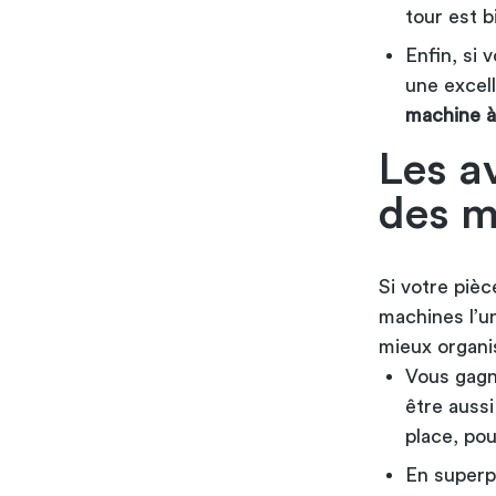
tour est b
Enfin, si 
une excell
machine à
Les a
des m
Si votre pièc
machines l’u
mieux organis
Vous gagn
être aussi
place
, pou
En superp