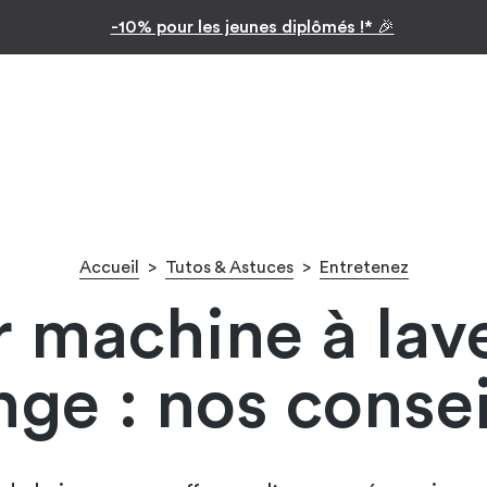
Inspiration par pièc
Facilitez vos achats avec le p
Accueil
>
Tutos & Astuces
>
Entretenez
 machine à lave
inge : nos consei