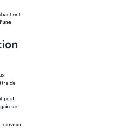
chant est
d’une
tion
ux
ttra de
l peut
 gain de
n nouveau