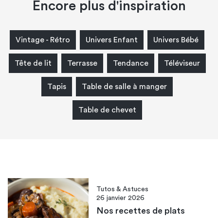
Encore plus d'inspiration
Vintage - Rétro
Univers Enfant
Univers Bébé
Tête de lit
Terrasse
Tendance
Téléviseur
Tapis
Table de salle à manger
Table de chevet
Tutos & Astuces
26 janvier 2026
Nos recettes de plats