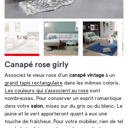
1
/ 10
Canapé rose girly
Associez le vieux rose d’un
Canapé design
canapé design en cuir
canapé design sans accoudoirs
canapé d’angle design
canapé design gris
canapé vintage
à un
grand tapis rectangulaire
canapé design
canapé design
canapé design à piétement en bois
dans les mêmes coloris.
lampadaire en bois clair
Les couleurs qui s’associent au rose
clair
Pour une déco rétro
idée déco de salon
Pour une décoration moderne
sont
nombreuses. Pour conserver un esprit romantique
idées déco
décoration
dans votre
murale du salon
salon moderne
salon
décoration du salon
, misez sur du gris ou du blanc. Le
astuce pour ranger sa maison
jaune et le vert apporteront quant à eux une
Les couleurs à associer au gris perle
salon design
déco de salon
coussins
touche de fraîcheur. Pour votre mobilier, rien de tel
scandinaves
moderne