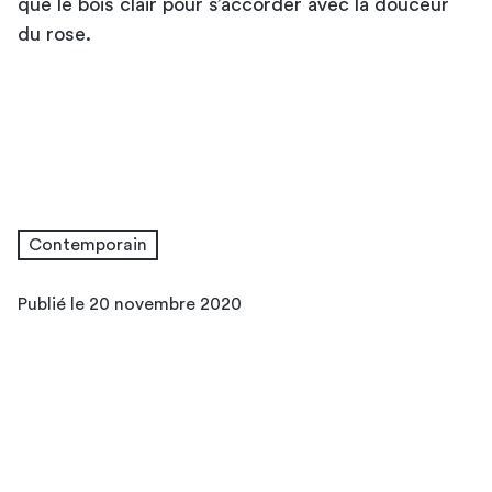
que le bois clair pour s’accorder avec la douceur
décoration
du rose.
pour un salon bleuté par petites touches
Contemporain
Publié le 20 novembre 2020