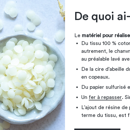
De quoi ai-
Le
matériel pour réalis
Du tissu 100 % coton
autrement, le chanvre
au préalable lavé ave
De la cire d’abeille 
en copeaux.
Du papier sulfurisé et
Un
fer à repasser
. S
L’ajout de résine de
terme du tissu, est f