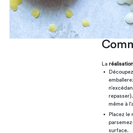
Comme
La
réalisati
Découpez 
emballere
n’excédant
repasser).
même à l’a
Placez le 
parsemez-l
surface.