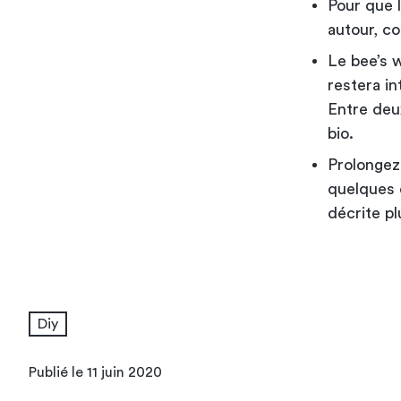
Pour que l
autour, c
Le bee’s w
restera in
Entre deux
bio.
Prolongez
quelques c
décrite pl
Diy
Publié le 11 juin 2020