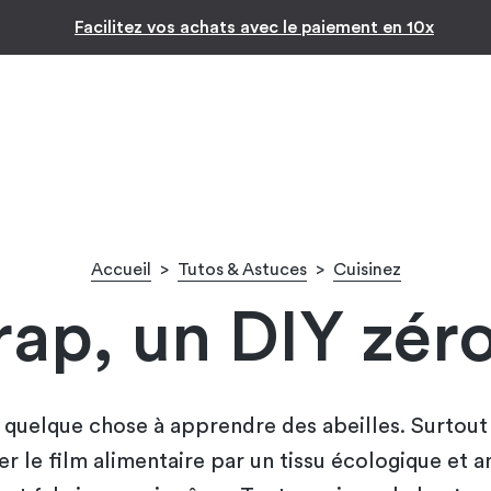
Inspiration par pièc
-10% pour les jeunes diplômés !* 🎉
Accueil
>
Tutos & Astuces
>
Cuisinez
rap, un DIY zér
 quelque chose à apprendre des abeilles. Surtout q
r le film alimentaire par un tissu écologique et a