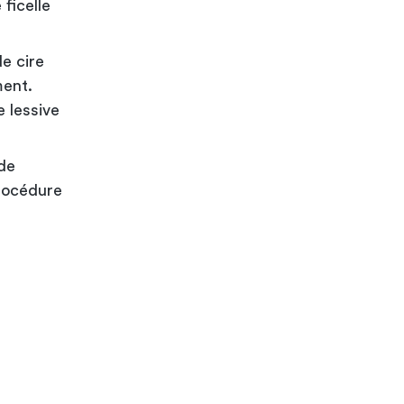
ficelle
de cire
ment.
e lessive
 de
procédure