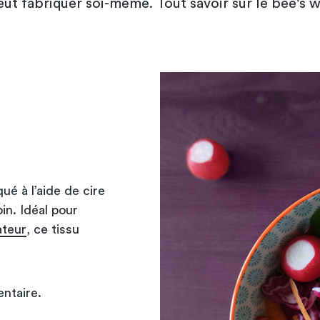
eut fabriquer soi-même. Tout savoir sur le bee's w
ué à l’aide de cire
pin. Idéal pour
ateur
, ce tissu
ntaire.