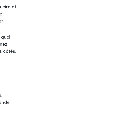
a cire et
ez
et
quoi il
enez
s côtés.
s
iande