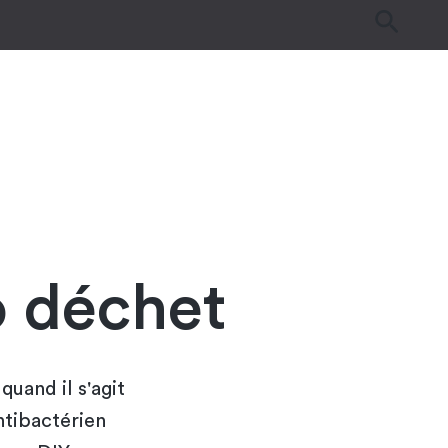
es
Tutos & Astuces
Guides d’achat
o déchet
uand il s'agit
ntibactérien