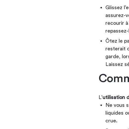
Glissez l’
assurez-vo
recourir à
repassez-l
Ôtez le pa
resterait 
garde, lor
Laissez séc
Comme
L’
utilisation
Ne vous s
liquides 
crue.