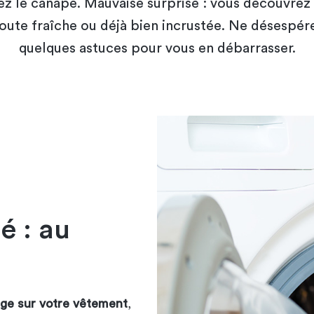
z le canapé. Mauvaise surprise : vous découvrez
toute fraîche ou déjà bien incrustée. Ne désespére
quelques astuces pour vous en débarrasser.
é : au
uge sur votre vêtement
,