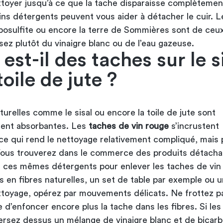
ttoyer jusqu’à ce que la tache disparaisse complètemen
ins détergents peuvent vous aider à détacher le cuir. L
hyposulfite ou encore la terre de Sommières sont de ceux
isez plutôt du vinaigre blanc ou de l’eau gazeuse.
est-il des taches sur le s
toile de jute ?
turelles comme le sisal ou encore la toile de jute sont
ment absorbantes. Les
taches de vin rouge
s’incrustent
ce qui rend le nettoyage relativement compliqué, mais 
Vous trouverez dans le commerce des produits détacha
sez ces mêmes détergents pour enlever les taches de vin
s en fibres naturelles, un set de table par exemple ou u
ttoyage, opérez par mouvements délicats. Ne frottez p
e d’enfoncer encore plus la tache dans les fibres. Si les
versez dessus un mélange de vinaigre blanc et de bicar