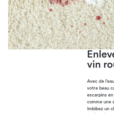
Enlev
vin r
Avec de l’ea
votre beau c
escarpins en 
comme une so
Imbibez un c