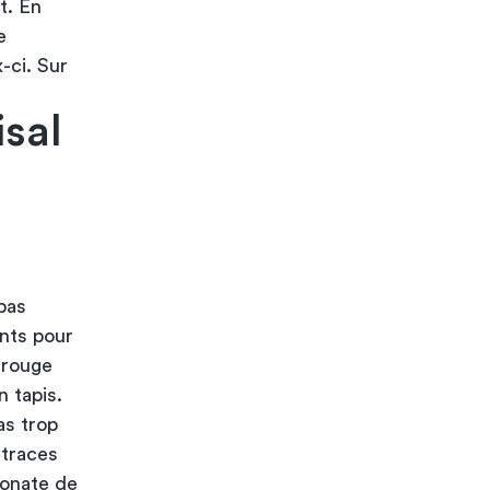
t. En
e
-ci. Sur
isal
pas
nts pour
 rouge
n tapis.
as trop
 traces
bonate de