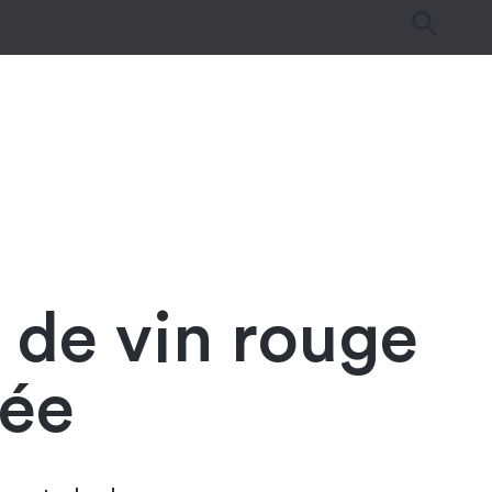
es
Tutos & Astuces
Guides d’achat
de vin rouge
tée