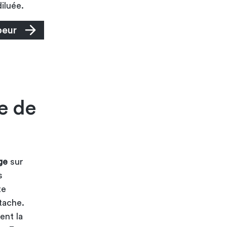
diluée.
peur
e de
ge
sur
s
te
tache.
ent la