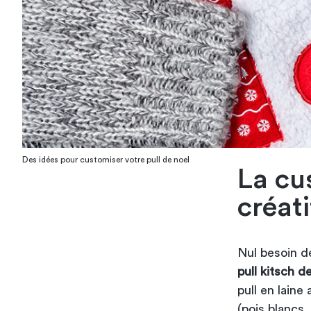
Des idées pour customiser votre pull de noel
La cu
créati
Nul besoin de
pull kitsch d
pull en laine
(pois blancs,