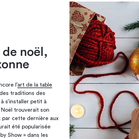
 de noël,
xonne
core l’
art de la table
des traditions des
s’installer petit à
 Noël trouverait son
rt par cette dernière aux
urait été popularisée
osby Show » dans les