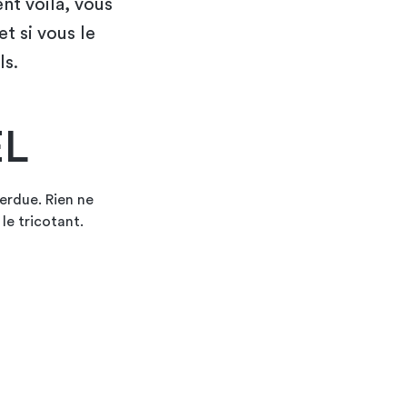
nt voilà, vous
t si vous le
ls.
ËL
perdue. Rien ne
le tricotant.