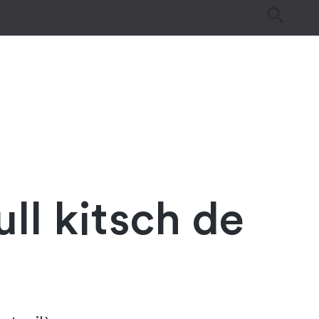
es
Tutos & Astuces
Guides d’achat
l kitsch de