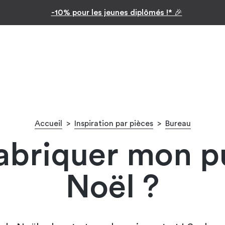
Inspiration par pièc
Facilitez vos achats avec le paiement en 10x
Accueil
>
Inspiration par pièces
>
Bureau
briquer mon pul
Noël ?