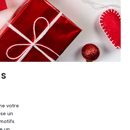
ls
ême votre
ase un
 motifs
te un