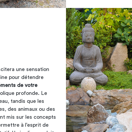
scitera une sensation
dine pour détendre
éments de votre
bolique profonde. Le
’eau, tandis que les
nes, des animaux ou des
ent mis sur les concepts
ermettre à l’esprit de