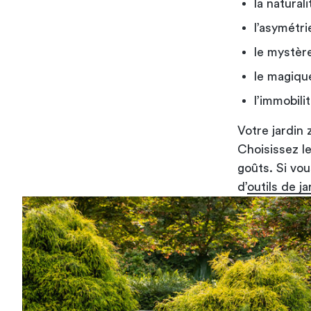
la naturali
l’asymétri
le mystère
le magiqu
l’immobilit
Votre jardin 
Choisissez le
goûts. Si vou
d’
outils de j