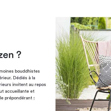
zen ?
s moines bouddhistes
rieur. Dédiés à la
ieurs invitent au repos
t accueillante et
ôle prépondérant :