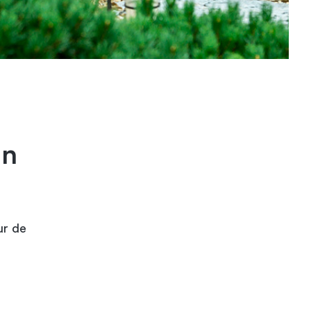
in
ur de