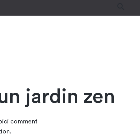
es
Tutos & Astuces
Guides d’achat
n jardin zen
 Voici comment
ion.