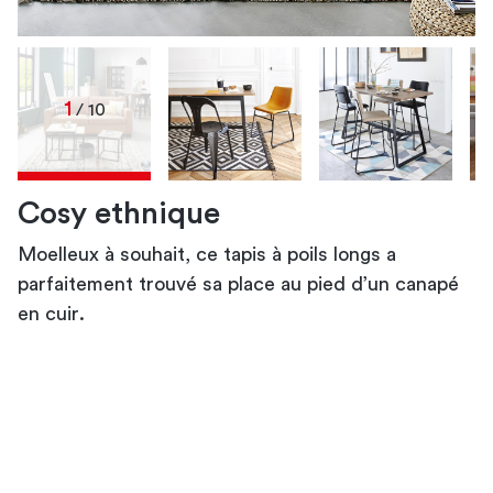
1
/ 10
Cosy ethnique
Moelleux à souhait, ce tapis à poils longs a
tapis déco
tapis déco
tapis déco
tapis déco
parfaitement trouvé sa place au pied d’un
salle de séjour
canapé
en cuir
lumineuse
.