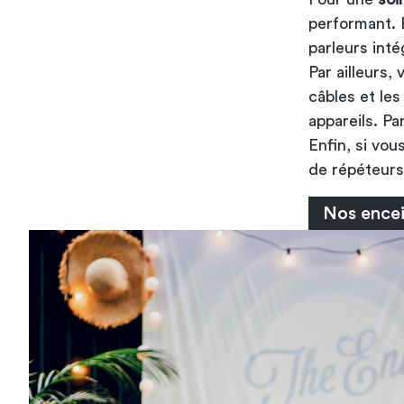
performant. E
parleurs int
Par ailleurs, 
câbles et le
appareils. Pa
Enfin, si vou
de répéteurs
Nos ence