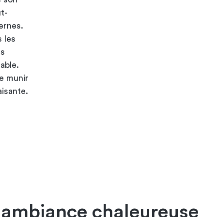
t-
ernes.
s les
ts
able.
se munir
aisante.
 ambiance chaleureuse