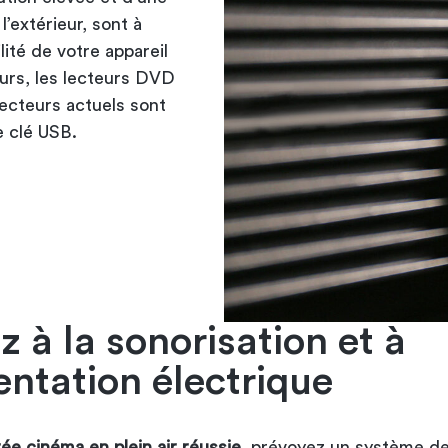
’extérieur, sont à
ité de votre appareil
eurs, les lecteurs DVD
jecteurs actuels sont
e clé USB.
 à la sonorisation et à
entation électrique
rée cinéma en plein air réussie
, prévoyez un système d