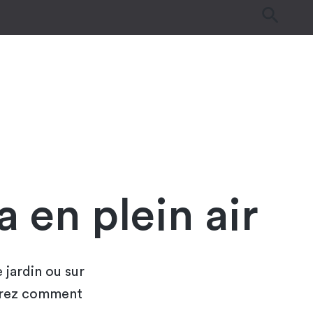
es
Tutos & Astuces
Guides d’achat
 en plein air
 jardin ou sur
vrez comment