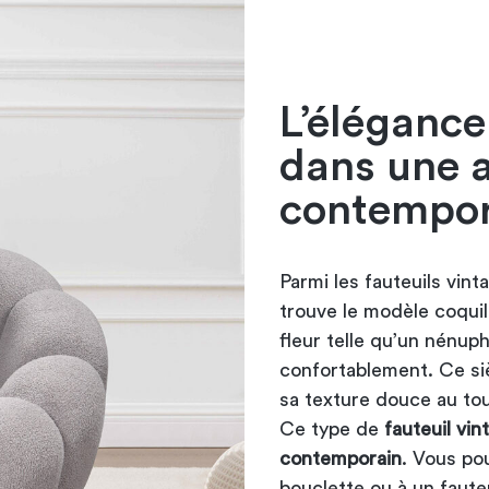
L’élégance
dans une 
contempor
Parmi les fauteuils vint
trouve le modèle coquil
fleur telle qu’un nénuph
confortablement. Ce si
sa texture douce au to
Ce type de
fauteuil vi
contemporain
. Vous pou
bouclette ou à un faute