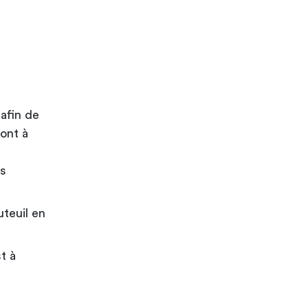
 afin de
sont à
ds
uteuil en
t à