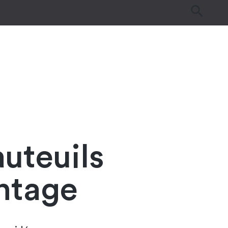
es
Tutos & Astuces
Guides d’achat
uteuils
ntage​