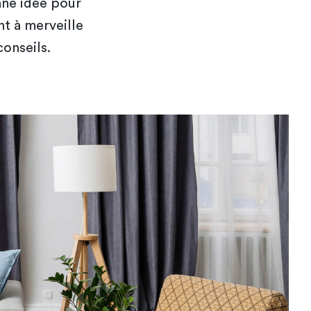
nne idée pour
nt à merveille
onseils.