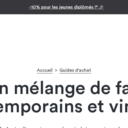
Inspiration par pièc
Facilitez vos achats avec le paiement en 10x
Accueil
>
Guides d'achat
n mélange de fa
mporains et vi