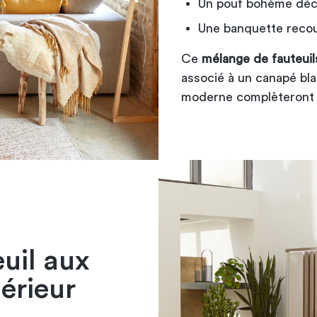
Un pouf bohème déc
Une banquette recou
Ce
mélange de fauteuil
associé à un canapé bla
moderne complèteront 
euil aux
térieur