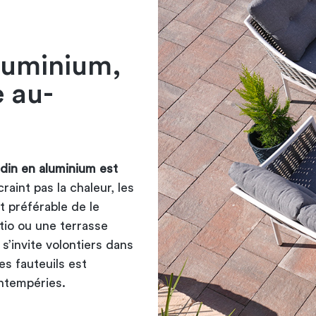
aluminium,
e au-
rdin en aluminium est
 craint pas la chaleur, les
st préférable de le
tio ou une terrasse
s’invite volontiers dans
es fauteuils est
intempéries.