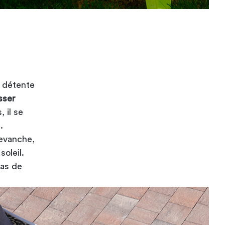
e détente
sser
 il se
.
revanche,
soleil.
cas de