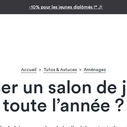
Inspiration par pièc
Facilitez vos achats avec le paiement en 10x
Accueil
>
Tutos & Astuces
>
Aménagez
ser un salon de 
toute l’année ?