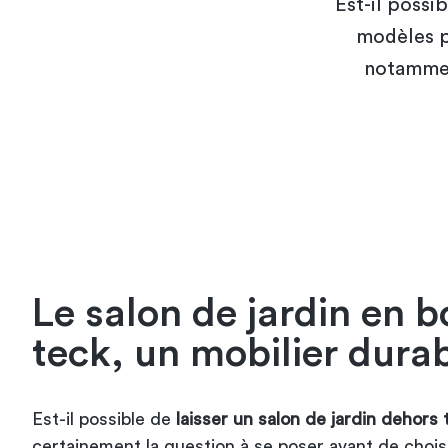
Est-il possi
modèles pe
notamment
Le salon de jardin en b
teck, un mobilier dura
Est-il possible de
laisser un salon de jardin dehors 
certainement la question à se poser avant de chois