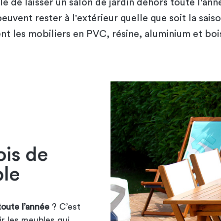
ble de laisser un salon de jardin dehors toute l'ann
uvent rester à l'extérieur quelle que soit la sais
 les mobiliers en PVC, résine, aluminium et boi
ois de
ble
toute l’année
? C’est
ir les meubles qui