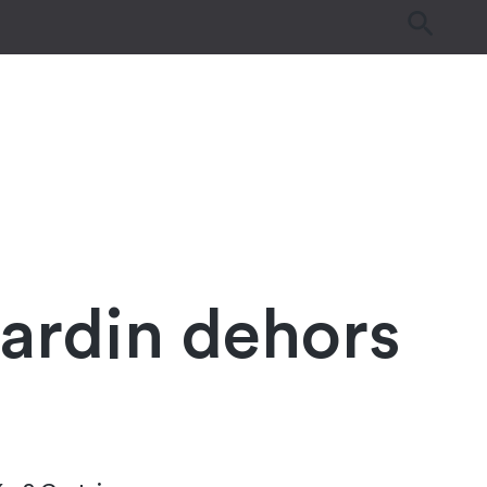
es
Tutos & Astuces
Guides d’achat
jardin dehors