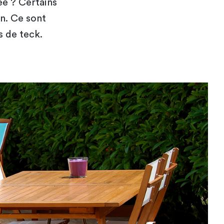
ée ? Certains
on. Ce sont
s de teck.