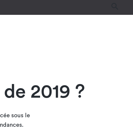
es
Tutos & Astuces
Guides d’achat
 de 2019 ?
acée sous le
endances.