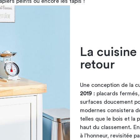
papiers peints ou encore les tapis !
La cuisine 
retour
Une conception de la cu
2019
: placards fermés, 
surfaces doucement pol
modernes consistera don
telles que le bois et la
haut du classement. En
à l’honneur, revisitée p