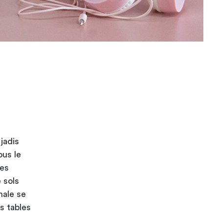
jadis
ous le
res
e sols
nale se
es
tables