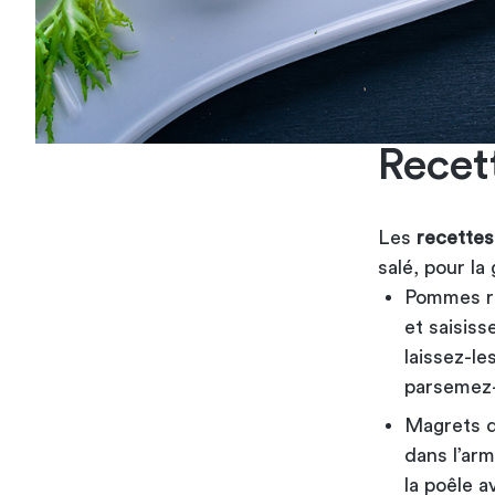
Recet
Les
recettes
salé, pour l
Pommes rôt
et saisis
laissez-le
parsemez-
Magrets d
dans l’ar
la poêle a