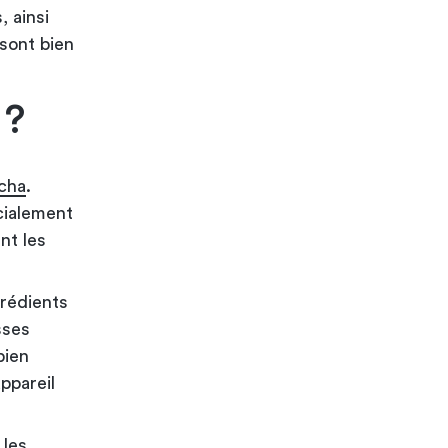
, ainsi
sont bien
 ?
ncha
.
cialement
nt les
grédients
sses
bien
ppareil
 les