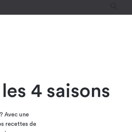
es
Tutos & Astuces
Guides d’achat
les 4 saisons
n ? Avec une
os recettes de