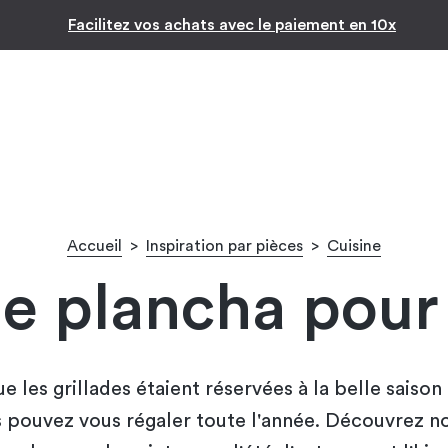
Inspiration par pièc
-10% pour les jeunes diplômés !* 🎉
Accueil
>
Inspiration par pièces
>
Cuisine
de plancha pour 
ue les grillades étaient réservées à la belle saiso
 pouvez vous régaler toute l'année. Découvrez n