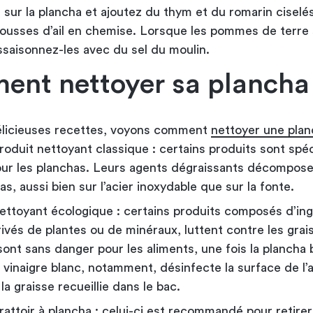
 sur la plancha et ajoutez du thym et du romarin ciselés
ousses d’ail en chemise. Lorsque les pommes de terre 
assaisonnez-les avec du sel du moulin.
nt nettoyer sa plancha
élicieuses recettes, voyons comment
nettoyer une pla
roduit nettoyant classique : certains produits sont spé
ur les planchas. Leurs agents dégraissants décompose
as, aussi bien sur l’acier inoxydable que sur la fonte.
ettoyant écologique : certains produits composés d’in
rivés de plantes ou de minéraux, luttent contre les grai
sont sans danger pour les aliments, une fois la plancha 
 vinaigre blanc, notamment, désinfecte la surface de l’a
 la graisse recueillie dans le bac.
attoir à plancha : celui-ci est recommandé pour retirer