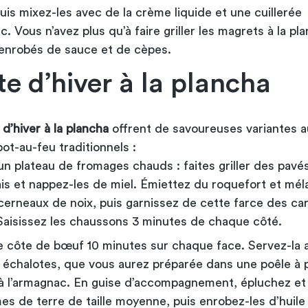
is mixez-les avec de la crème liquide et une cuillerée
. Vous n’avez plus qu’à faire griller les magrets à la pl
r enrobés de sauce et de cèpes.
te d’hiver à la plancha
 d’hiver à la plancha
offrent de savoureuses variantes a
pot-au-feu traditionnels :
un plateau de fromages chauds : faites griller des pavé
ais et nappez-les de miel. Émiettez du roquefort et mé
cerneaux de noix, puis garnissez de cette farce des ca
 Saisissez les chaussons 3 minutes de chaque côté.
ne côte de bœuf 10 minutes sur chaque face. Servez-la 
 échalotes, que vous aurez préparée dans une poêle à p
à l’armagnac. En guise d’accompagnement, épluchez et
 de terre de taille moyenne, puis enrobez-les d’huile d