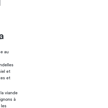
a
me au
ndelles
iel et
tes et
la viande
ignons à
 les