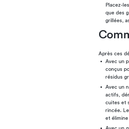
Placez-les
que des g
grillées, 
Comme
Après ces d
Avec un p
conçus po
résidus gr
Avec un n
actifs, dé
cuites et 
rincée. Le
et élimine
Avec un gr