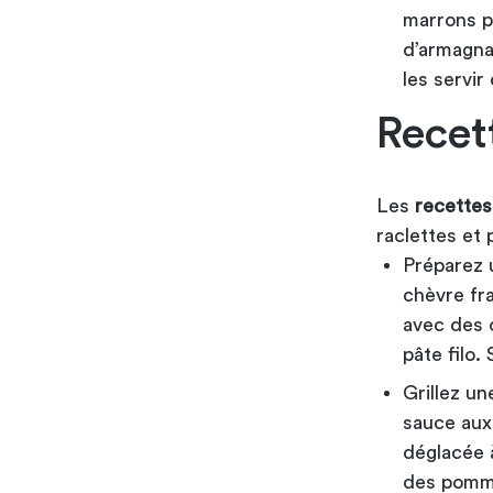
marrons pu
d’armagnac
les servi
Recet
Les
recettes
raclettes et 
Préparez 
chèvre fr
avec des 
pâte filo.
Grillez u
sauce aux
déglacée 
des pommes