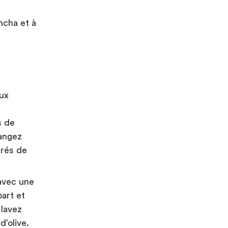
ancha et à
ux
s de
langez
rrés de
avec une
art et
 lavez
’olive.