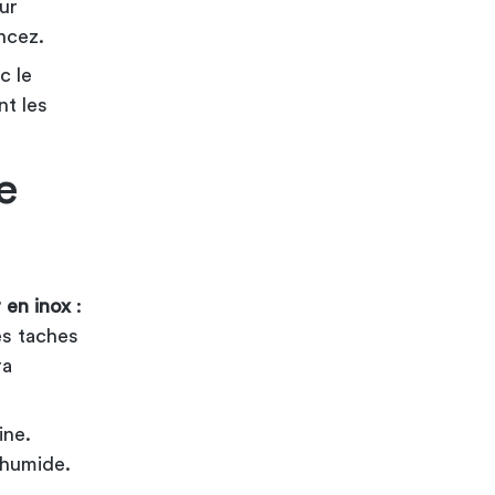
our
ncez.
c le
nt les
e
 en inox
:
es taches
ra
ine.
 humide.