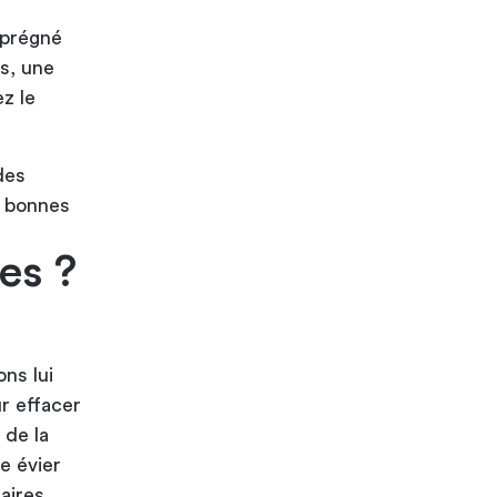
imprégné
us, une
z le
des
 bonnes
es ?
ns lui
r effacer
 de la
e évier
aires.