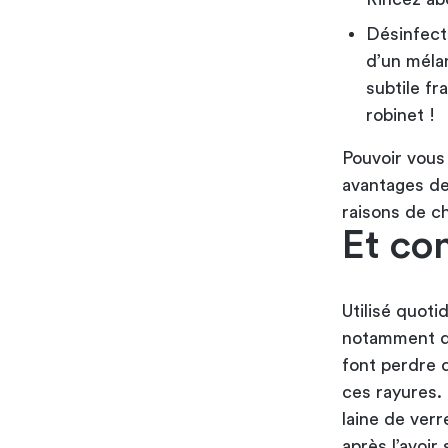
Désinfecte
d’un mélan
subtile fr
robinet !
Pouvoir vous 
avantages de 
raisons de ch
Et co
Utilisé quoti
notamment des
font perdre 
ces rayures. 
laine de verr
après l’avoi