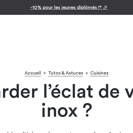
Inspiration par pièc
Facilitez vos ac
Accueil
>
Tutos & Astuces
>
Cuisinez
er l’éclat de v
inox ?