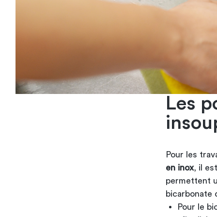
Les p
insou
Pour les trav
en inox
, il e
permettent un
bicarbonate 
Pour le bi