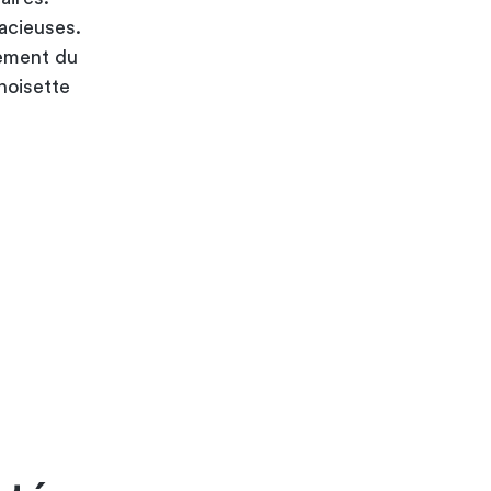
acieuses.
lement du
noisette