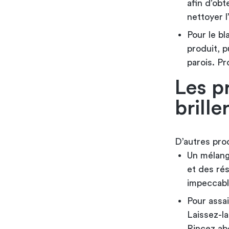
afin d’obt
nettoyer l
Pour le b
produit, p
parois. P
Les p
brille
D’autres pro
Un mélange
et des rés
impeccable
Pour assai
Laissez-l
Rincez a