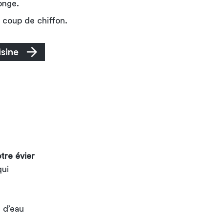
onge.
n coup de chiffon.
isine
tre évier
qui
u d’eau