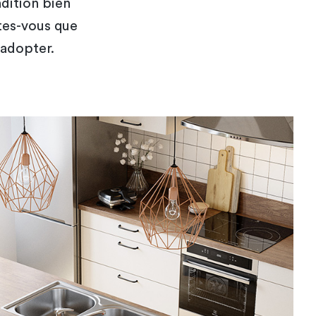
ndition bien
ites-vous que
 adopter.