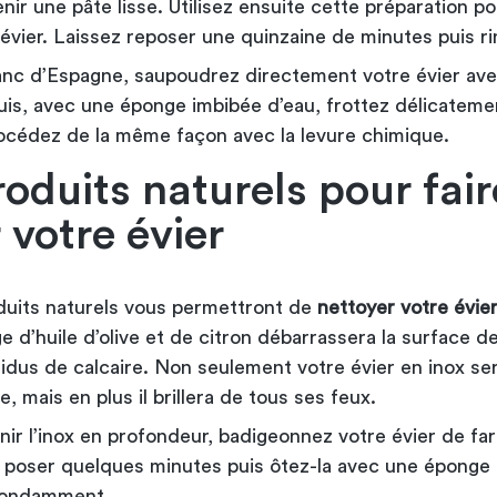
enir une pâte lisse. Utilisez ensuite cette préparation p
’évier. Laissez reposer une quinzaine de minutes puis ri
lanc d’Espagne, saupoudrez directement votre évier ave
uis, avec une éponge imbibée d’eau, frottez délicateme
rocédez de la même façon avec la levure chimique.
roduits naturels pour fair
r votre évier
duits naturels vous permettront de
nettoyer votre évier
 d’huile d’olive et de citron débarrassera la surface d
idus de calcaire. Non seulement votre évier en inox se
, mais en plus il brillera de tous ses feux.
nir l’inox en profondeur, badigeonnez votre évier de far
a poser quelques minutes puis ôtez-la avec une éponge
bondamment.